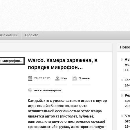
убликации
О сайте
Ново
Warco. Камера заряжена, в
Av
ме
порядке микрофон…
17-
20.02.2012
Ksu
Превью
Те
14-
нет комментариев
Ре
Каждый, кто с удовольствием играет в шутер-
кр
игры онлайн бесплатно, знает, что
25-
отличительной особенностью этого жанра
5 
является автомат (пистолет, пулемет,
от
винтовка или другое огнестрельное оружие)
крепко зажатый в руках, из которого следует
18-