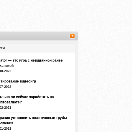
сти
iator — это игра с невиданной ранее
ханикой
10-2022
стирование видеоигр
07-2022
ально ли сейчас заработать на
иптовалюте?
02-2021
причин установить пластиковые трубы
опления
01-2021