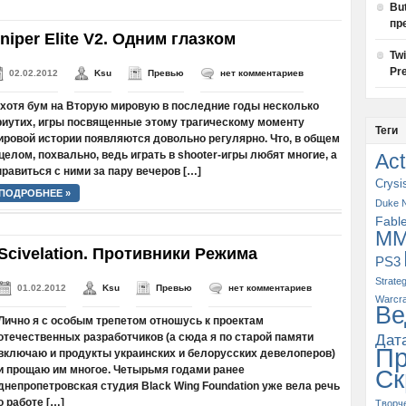
Bu
пр
niper Elite V2. Одним глазком
Tw
Pre
02.02.2012
Ksu
Превью
нет комментариев
 хотя бум на Вторую мировую в последние годы несколько
риутих, игры посвященные этому трагическому моменту
Теги
ировой истории появляются довольно регулярно. Что, в общем
 целом, похвально, ведь играть в shooter-игры любят многие, а
Act
правиться с ними за пару вечеров […]
Crysi
ПОДРОБНЕЕ »
Duke 
Fabl
M
Scivelation. Противники Режима
PS3
Strate
01.02.2012
Ksu
Превью
нет комментариев
Warcra
Ве
Лично я с особым трепетом отношусь к проектам
отечественных разработчиков (а сюда я по старой памяти
Дат
П
включаю и продукты украинских и белорусских девелоперов)
и прощаю им многое. Четырьмя годами ранее
Ск
днепропетровская студия Black Wing Foundation уже вела речь
о работе […]
Творч