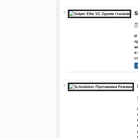
S
И
п
м
и
с