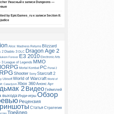
tcher Ужасный
к записи
Dungeons —
евью
itted by EpicGames_ru
к записи
Section 8:
judice
ion
Blizzard
Alice: Madness Returns
Dragon Age 2
s 2
Diablo 3
DLC
E3 2010
Electronic Arts
Nukem Forever
MMO
e 3
League of Legends
MORPG
PC
Mortal Kombat
Portal 2
RPG
Shooter
Starcraft 2
Sony
World of Warcraft
Ubisoft
gy
World of
Xbox 360
Анонс
Арт
ft: Cataclysm
дьмак 2
Видео
Геймплей
Обзор
а выхода
Инди-игры
ревью
Рецензия
риншоты
Статья
Стратегия
Трейлер
ество