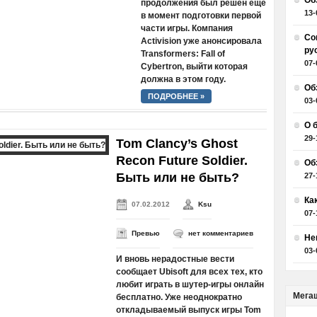
Об
продолжения был решен еще
13-
в момент подготовки первой
части игры. Компания
Со
Activision уже анонсировала
ру
Transformers: Fall of
07-
Cybertron, выйти которая
должна в этом году.
Об
ПОДРОБНЕЕ »
03-
О 
29-
Tom Clancy’s Ghost
Recon Future Soldier.
Об
Быть или не быть?
27-
Ка
07.02.2012
Ksu
07-
Превью
нет комментариев
Не
03-
И вновь нерадостные вести
сообщает Ubisoft для всех тех, кто
любит играть в шутер-игры онлайн
Мега
бесплатно. Уже неоднократно
откладываемый выпуск игры Tom