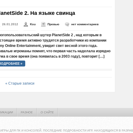
lanetSide 2. На языке свинца
26.01.2012
Ksu
Превью
нет комментариев
огопользовательский шутер PlanetSide 2 , над которым в
стоящее время активно трудятся разработчики из компании
ny Online Entertainment, увидит свет весной этого года.
валые игроманы помнят, что первая часть наделала изрядно
ма в свое время (она появилась в 2003 году), повторит […]
ПОДРОБНЕЕ »
« Старые записи
ЛИКАЦИИ
РАЗНОЕ
О САЙТЕ
ИГРЫ ДЛЯ ПК И КОНСОЛЕЙ. ПОСЛЕДНИЕ ПОДРОБНОСТИ ИГР, НАХОДЯЩИХСЯ В РАЗРАБ