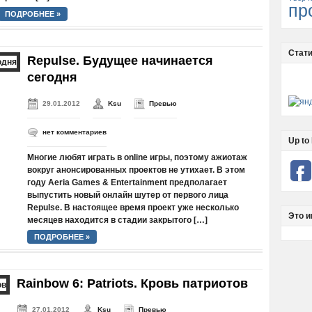
пр
ПОДРОБНЕЕ »
Стати
Repulse. Будущее начинается
сегодня
29.01.2012
Ksu
Превью
нет комментариев
Up to 
Многие любят играть в online игры, поэтому ажиотаж
вокруг анонсированных проектов не утихает. В этом
году Aeria Games & Entertainment предполагает
выпустить новый онлайн шутер от первого лица
Repulse. В настоящее время проект уже несколько
Это и
месяцев находится в стадии закрытого […]
ПОДРОБНЕЕ »
Rainbow 6: Patriots. Кровь патриотов
27.01.2012
Ksu
Превью