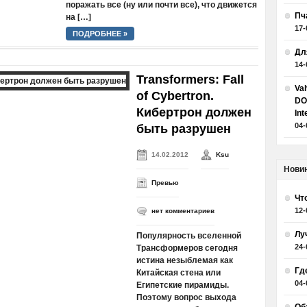
поражать все (ну или почти все), что движется
Пч
на […]
17-
ПОДРОБНЕЕ »
Дл
14-
Transformers: Fall
Va
of Cybertron.
DO
Кибертрон должен
Int
04-
быть разрушен
14.02.2012
Ksu
Нови
Превью
Чт
12-
нет комментариев
Лу
Популярность вселенной
24-
Трансформеров сегодня
истина незыблемая как
Гд
Китайская стена или
04-
Египетские пирамиды.
Поэтому вопрос выхода