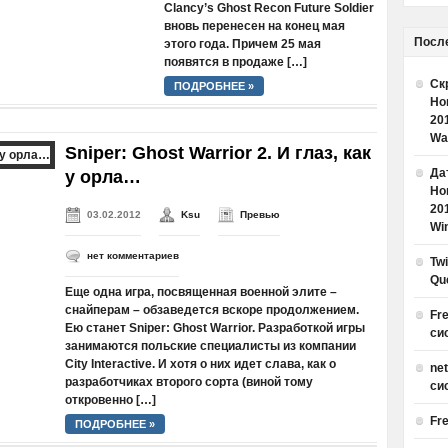
Clancy’s Ghost Recon Future Soldier
вновь перенесен на конец мая
Посл
этого года. Причем 25 мая
появятся в продаже […]
Ск
ПОДРОБНЕЕ »
Но
20
Wa
Sniper: Ghost Warrior 2. И глаз, как
Дат
у орла…
Но
20
03.02.2012
Ksu
Превью
Win
нет комментариев
Tw
Qu
Еще одна игра, посвященная военной элите –
снайперам – обзаведется вскоре продолжением.
Fr
Ею станет Sniper: Ghost Warrior. Разработкой игры
си
занимаются польские специалисты из компании
City Interactive. И хотя о них идет слава, как о
ne
разработчиках второго сорта (виной тому
си
откровенно […]
Fr
ПОДРОБНЕЕ »