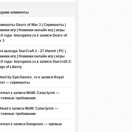
едние комменты
риншоты Gears of War 3 | Скриншоты |
винки игр | Новинки онлайн игр | игры
10 года- boysgame.ru
к записи
Gears of
r 3
а выхода StarCraft 2 - 27 Июля! | PC |
винки игр | Новинки онлайн игр | игры
10 года- boysgame.ru
к записи
Starcraft 2:
gs of Liberty
itted by EpicGames_ru
к записи
Royal
est — скриншоты
eeman к записи
WoW: Cataclysm —
стемные требования
thead к записи
WoW: Cataclysm —
стемные требования
eeman к записи
Dungeons — превью