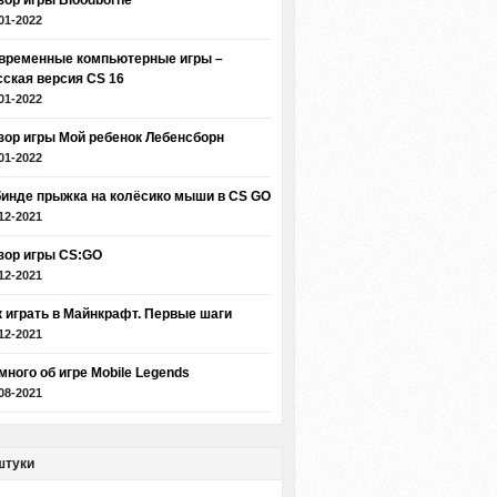
зор игры Bloodborne
01-2022
временные компьютерные игры –
сская версия CS 16
01-2022
зор игры Мой ребенок Лебенсборн
01-2022
бинде прыжка на колёсико мыши в CS GO
12-2021
зор игры CS:GO
12-2021
к играть в Майнкрафт. Первые шаги
12-2021
много об игре Mobile Legends
08-2021
штуки