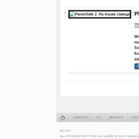
P
Мн
на
So
Бы
шу
НОВОСТИ
PC
MMORPG
ПУБ
МЕТКИ:
НА ИГРОВОМ ПОРТАЛЕ ВЫ НАЙДЕТЕ ВСЕ НОВЫЕ 