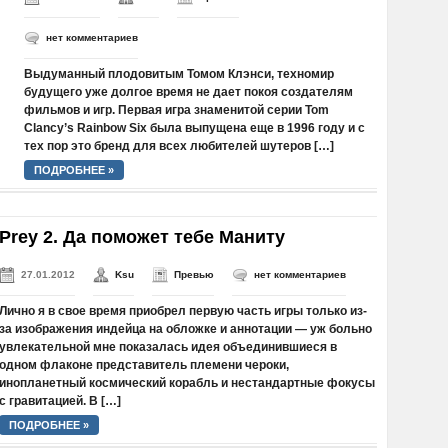
нет комментариев
Выдуманный плодовитым Томом Клэнси, техномир
будущего уже долгое время не дает покоя создателям
фильмов и игр. Первая игра знаменитой серии Tom
Clancy’s Rainbow Six была выпущена еще в 1996 году и с
тех пор это бренд для всех любителей шутеров […]
ПОДРОБНЕЕ »
Prey 2. Да поможет тебе Маниту
27.01.2012
Ksu
Превью
нет комментариев
Лично я в свое время приобрел первую часть игры только из-
за изображения индейца на обложке и аннотации — уж больно
увлекательной мне показалась идея объединившиеся в
одном флаконе представитель племени чероки,
инопланетный космический корабль и нестандартные фокусы
с гравитацией. В […]
ПОДРОБНЕЕ »