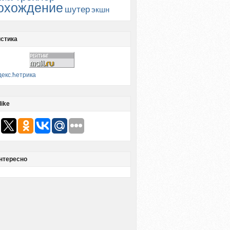
охождение
шутер
экшн
стика
like
нтересно