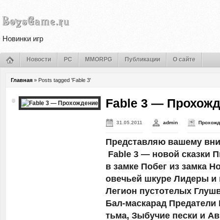
Новинки игр
Новости
PC
MMORPG
Публикации
О сайте
Главная
»
Posts tagged 'Fable 3'
Fable 3 — Прохож
31.05.2011
admin
Прохожд
Представляю вашему вн
Fable 3 — новой сказки 
в замке Побег из замка Н
овечьей шкуре Лидеры и 
Легион пустотелых Глуш
Бал-маскарад Предатели
тьма, Зыбучие пески и А