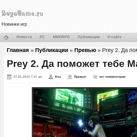
Новинки игр
Новости
PC
MMORPG
Публикации
О сайте
Главная
»
Публикации
»
Превью
»
Prey 2. Да п
Prey 2. Да поможет тебе 
27.01.2012 7:27 дп
Ksu
Превью
нет комментарие