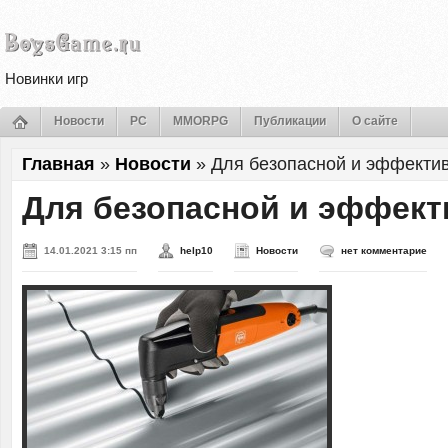
Новинки игр
Новости
PC
MMORPG
Публикации
О сайте
Главная
»
Новости
»
Для безопасной и эффектив
Для безопасной и эффект
14.01.2021 3:15 пп
help10
Новости
нет комментарие