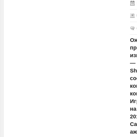
Ож
пр
из
— 
Sh
со
ко
ко
Иг
на
20
Ca
аж