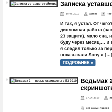
Записка уставше
18.06.2010
admin
Рас
И так, я устал. От чег
дипломная работа (зав
23 защита), мало сна, 
буду через месяц,… и в
я следил только за пе
показывали Sony я […
ПОДРОБНЕЕ »
Ведьмак 
скриншоты
17.06.2010
a
нет комментариев