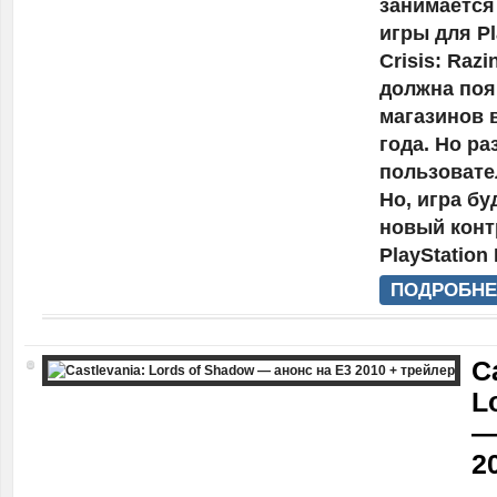
занимается
игры для Pl
Crisis: Raz
должна поя
магазинов 
года. Но р
пользовате
Но, игра б
новый конт
PlayStation
ПОДРОБНЕ
C
L
—
2