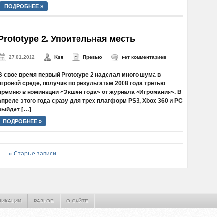
ПОДРОБНЕЕ »
Prototype 2. Упоительная месть
27.01.2012
Ksu
Превью
нет комментариев
В свое время первый Prototype 2 наделал много шума в
игровой среде, получив по результатам 2008 года третью
премию в номинации «Экшен года» от журнала «Игромания». В
апреле этого года сразу для трех платформ PS3, Xbox 360 и PC
выйдет […]
ПОДРОБНЕЕ »
« Старые записи
ЛИКАЦИИ
РАЗНОЕ
О САЙТЕ