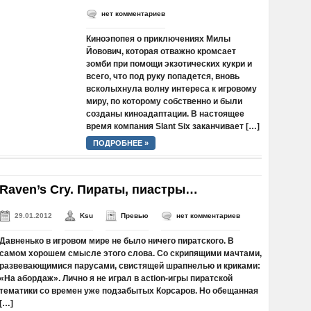
нет комментариев
Киноэпопея о приключениях Милы
Йовович, которая отважно кромсает
зомби при помощи экзотических кукри и
всего, что под руку попадется, вновь
всколыхнула волну интереса к игровому
миру, по которому собственно и были
созданы киноадаптации. В настоящее
время компания Slant Six заканчивает […]
ПОДРОБНЕЕ »
Raven’s Cry. Пираты, пиастры…
29.01.2012
Ksu
Превью
нет комментариев
Давненько в игровом мире не было ничего пиратского. В
самом хорошем смысле этого слова. Со скрипящими мачтами,
развевающимися парусами, свистящей шрапнелью и криками:
«На абордаж». Лично я не играл в action-игры пиратской
тематики со времен уже подзабытых Корсаров. Но обещанная
[…]