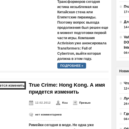
Трансформеров сегодня
Пч
истина незыблемая как
Китайская стена или
17-
Египетские пирамиды.
Дл
Поэтому вопрос выхода
14-
продолжения был решен еще
в момент подготовки первой
Va
части игры. Компания
DO
Activision уже анонсировала
Int
Transformers: Fall of
04-
Cybertron, выйти которая
должна в этом году.
ПОДРОБНЕЕ »
Нови
Чт
True Crime: Hong Kong. А имя
12-
придется изменить
Лу
12.02.2012
Ksu
Превью
24-
Гд
нет комментариев
04-
Римейки сегодня в моде. Не одна уже