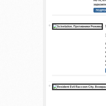
Но те, к
заразили
ПОДРО