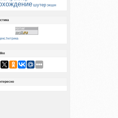
охождение
шутер
экшн
стика
like
нтересно