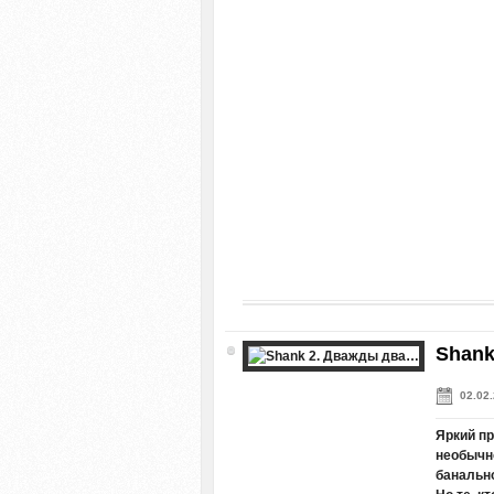
Shank
02.02
Яркий пр
необычно
банальн