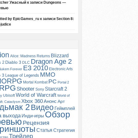
tcher Ужасный
к записи
Dungeons —
евью
itted by EpicGames_ru
к записи
Section 8:
judice
ion
Blizzard
Alice: Madness Returns
Dragon Age 2
s 2
Diablo 3
DLC
E3 2010
Electronic Arts
Nukem Forever
MMO
e 3
League of Legends
MORPG
PC
Mortal Kombat
Portal 2
RPG
Shooter
Starcraft 2
Sony
World of Warcraft
Ubisoft
gy
World of
Xbox 360
Анонс
Арт
ft: Cataclysm
дьмак 2
Видео
Геймплей
Обзор
а выхода
Инди-игры
ревью
Рецензия
риншоты
Статья
Стратегия
Трейлер
ество