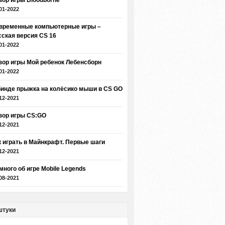
зор игры Bloodborne
01-2022
временные компьютерные игры –
сская версия CS 16
01-2022
зор игры Мой ребенок Лебенсборн
01-2022
бинде прыжка на колёсико мыши в CS GO
12-2021
зор игры CS:GO
12-2021
к играть в Майнкрафт. Первые шаги
12-2021
много об игре Mobile Legends
08-2021
штуки