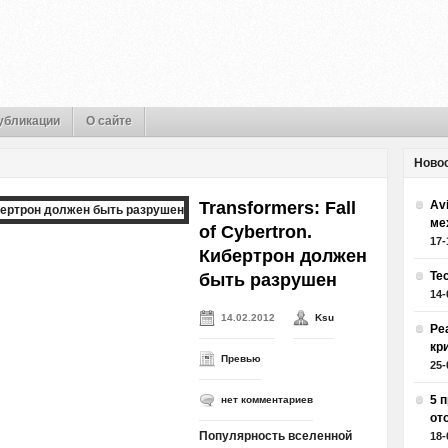
убликации
О сайте
Ново
Transformers: Fall
Av
ме
of Cybertron.
17-
Кибертрон должен
Те
быть разрушен
14-
14.02.2012
Ksu
Ре
кр
Превью
25-
5 
нет комментариев
от
Популярность вселенной
18-