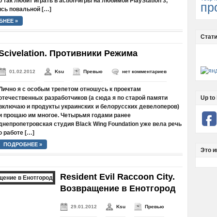
то так любит играть в action-игры на любимой PlayStation 3,
пр
сь повальной […]
БНЕЕ »
Стати
Scivelation. Противники Режима
01.02.2012
Ksu
Превью
нет комментариев
Лично я с особым трепетом отношусь к проектам
отечественных разработчиков (а сюда я по старой памяти
Up to 
включаю и продукты украинских и белорусских девелоперов)
и прощаю им многое. Четырьмя годами ранее
днепропетровская студия Black Wing Foundation уже вела речь
о работе […]
ПОДРОБНЕЕ »
Это и
Resident Evil Raccoon City.
Возвращение в Енотгород
29.01.2012
Ksu
Превью