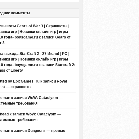
едние комменты
риншоты Gears of War 3 | Скриншоты |
винки игр | Новинки онлайн игр | игры
10 года- boysgame.ru
к записи
Gears of
r 3
а выхода StarCraft 2 - 27 Июля! | PC |
винки игр | Новинки онлайн игр | игры
10 года- boysgame.ru
к записи
Starcraft 2:
gs of Liberty
itted by EpicGames_ru
к записи
Royal
est — скриншоты
eeman к записи
WoW: Cataclysm —
стемные требования
thead к записи
WoW: Cataclysm —
стемные требования
eeman к записи
Dungeons — превью