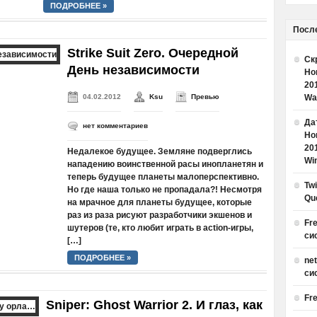
ПОДРОБНЕЕ »
Посл
Strike Suit Zero. Очередной
Ск
День независимости
Но
20
04.02.2012
Ksu
Превью
Wa
Дат
нет комментариев
Но
20
Недалекое будущее. Земляне подверглись
Win
нападению воинственной расы инопланетян и
теперь будущее планеты малоперспективно.
Tw
Но где наша только не пропадала?! Несмотря
Qu
на мрачное для планеты будущее, которые
раз из раза рисуют разработчики экшенов и
Fr
шутеров (те, кто любит играть в action-игры,
си
[…]
ПОДРОБНЕЕ »
ne
си
Fr
Sniper: Ghost Warrior 2. И глаз, как