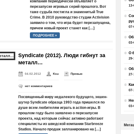
Об
компания периодически объявляет о
13-
перезапуске игровых серий прошлого. Вот
таже судьба постигла и знаменитый True
Со
Crime. В 2010 руководство студии Activision
ру
заявило о том, что игра будет перезапущена,
07-
причем новый проект станет как […]
ПОДРОБНЕЕ »
Об
03-
О 
Syndicate (2012). Люди гибнут за
29-
металл…
Об
04.02.2012
Ksu
Превью
27-
Ка
нет комментариев
07-
Посвященный миру недалекого будущего, экшен-
Не
шутер Syndicate образца 1993 года пришелся по
03-
душе всем любителям играть в action-игры. В
прошлом году было заявлено о перезапуске
проекта, над которым сейчас активно работают
специалисты из шведской компании Starbreeze
Мега
Studios. Начало продаж запланировано на […]