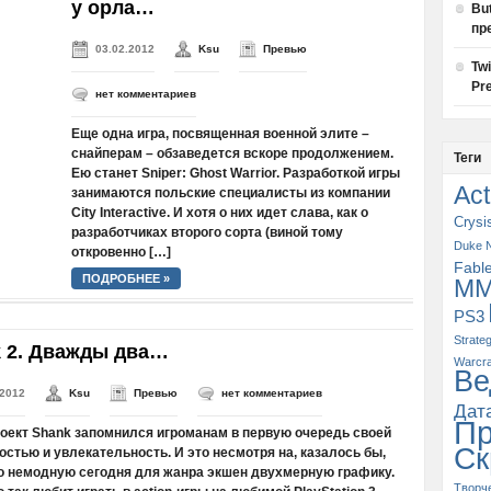
у орла…
Bu
пр
03.02.2012
Ksu
Превью
Tw
Pre
нет комментариев
Еще одна игра, посвященная военной элите –
снайперам – обзаведется вскоре продолжением.
Теги
Ею станет Sniper: Ghost Warrior. Разработкой игры
Act
занимаются польские специалисты из компании
City Interactive. И хотя о них идет слава, как о
Crysi
разработчиках второго сорта (виной тому
Duke 
откровенно […]
Fabl
ПОДРОБНЕЕ »
M
PS3
Strate
 2. Дважды два…
Warcra
Ве
.2012
Ksu
Превью
нет комментариев
Дат
П
оект Shank запомнился игроманам в первую очередь своей
Ск
стью и увлекательность. И это несмотря на, казалось бы,
о немодную сегодня для жанра экшен двухмерную графику.
Творч