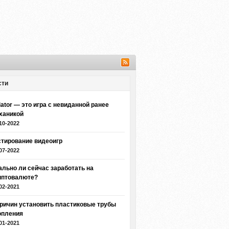
сти
iator — это игра с невиданной ранее
ханикой
10-2022
стирование видеоигр
07-2022
ально ли сейчас заработать на
иптовалюте?
02-2021
причин установить пластиковые трубы
опления
01-2021