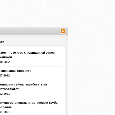
сти
iator — это игра с невиданной ранее
ханикой
10-2022
стирование видеоигр
07-2022
ально ли сейчас заработать на
иптовалюте?
02-2021
причин установить пластиковые трубы
опления
01-2021