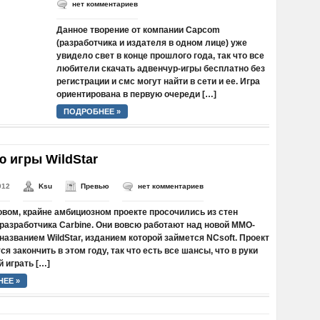
нет комментариев
Данное творение от компании Capcom
(разработчика и издателя в одном лице) уже
увидело свет в конце прошлого года, так что все
любители скачать адвенчур-игры бесплатно без
регистрации и смс могут найти в сети и ее. Игра
ориентирована в первую очереди […]
ПОДРОБНЕЕ »
 игры WildStar
012
Ksu
Превью
нет комментариев
овом, крайне амбициозном проекте просочились из стен
разработчика Carbine. Они вовсю работают над новой ММО-
 названием WildStar, изданием которой займется NCsoft. Проект
я закончить в этом году, так что есть все шансы, что в руки
 играть […]
ЕЕ »