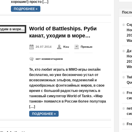
хорошие!) просто […]
ПОДРОБНЕЕ »
Посл
Ск
World of Battleships. Руби
Но
канат, уходим в море…
20
Wa
26.07.2014
Ksu
Превью
Дат
Но
нет комментариев
20
Win
Те, кто любит играть в MMO-игры онлайн
бесплатно, но уже бесконечно устал от
Tw
всевозможных эльфов, подземелий и
Qu
однообразных фэнтезийных миров, в свое
время с большой радостью окунулись в
Fr
танковый симулятор World of Tanks. «Мир
си
танков» появился в России более полутора
[…]
ne
си
ПОДРОБНЕЕ »
Fr