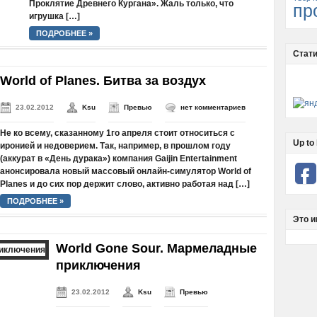
Проклятие Древнего Кургана». Жаль только, что
пр
игрушка […]
ПОДРОБНЕЕ »
Стати
World of Planes. Битва за воздух
23.02.2012
Ksu
Превью
нет комментариев
Не ко всему, сказанному 1го апреля стоит относиться с
Up to 
иронией и недоверием. Так, например, в прошлом году
(аккурат в «День дурака») компания Gaijin Entertainment
анонсировала новый массовый онлайн-симулятор World of
Planes и до сих пор держит слово, активно работая над […]
ПОДРОБНЕЕ »
Это и
World Gone Sour. Мармеладные
приключения
23.02.2012
Ksu
Превью