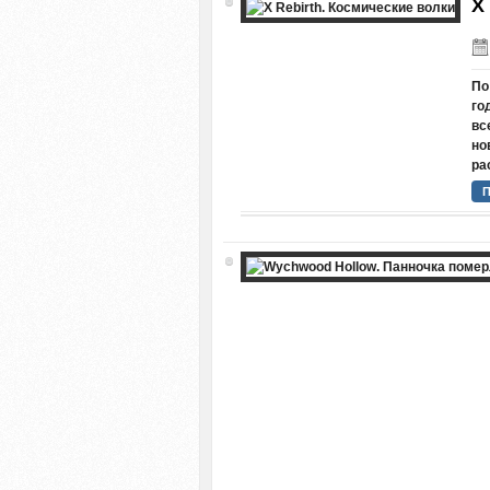
X
По
го
вс
но
ра