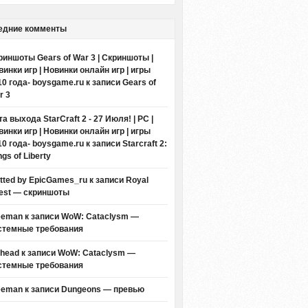
едние комменты
риншоты Gears of War 3 | Скриншоты |
винки игр | Новинки онлайн игр | игры
10 года- boysgame.ru
к записи
Gears of
r 3
а выхода StarCraft 2 - 27 Июля! | PC |
винки игр | Новинки онлайн игр | игры
10 года- boysgame.ru
к записи
Starcraft 2:
gs of Liberty
itted by EpicGames_ru
к записи
Royal
est — скриншоты
eeman к записи
WoW: Cataclysm —
стемные требования
thead к записи
WoW: Cataclysm —
стемные требования
eeman к записи
Dungeons — превью