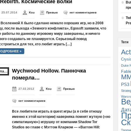
 Rebirth. Космические волки
Bu
пр
25.07.2014
Ksu
Превью
нет комментариев
Tw
 Вселенной Х было сделано немало хороших игр, но в 2008
Pre
ду, после выхода «Земного конфликта», Egosoft заявили, что
е работы по данному игровому миру завершены, и ничего
вого создавать не планируется. Серьезный повод
Теги
сстроиться для тех, кто любит играть […]
Act
ПОДРОБНЕЕ »
Crysi
Duke 
Wychwood Hollow. Панночка
Fabl
M
померла…
PS3
27.02.2012
Ksu
Превью
Strate
Warcra
Ве
нет комментариев
Дат
Все любители играть в quest игры (а я себя отношу
П
именно к этой категории) наверняка помнят жуткую («но
Ск
симпатишную») игрушку от компании Shadow Tor
Studios во главе с Мэттом Кларком — «Barrow Hill:
Творч