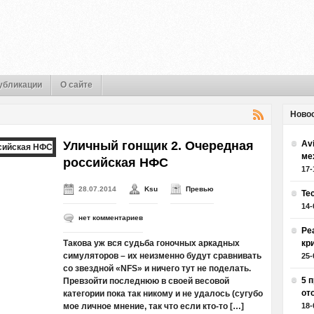
убликации
О сайте
Ново
Уличный гонщик 2. Очередная
Av
ме
российская НФС
17-
28.07.2014
Ksu
Превью
Те
14-
нет комментариев
Ре
Такова уж вся судьба гоночных аркадных
кр
симуляторов – их неизменно будут сравнивать
25-
со звездной «NFS» и ничего тут не поделать.
5 
Превзойти последнюю в своей весовой
от
категории пока так никому и не удалось (сугубо
мое личное мнение, так что если кто-то […]
18-