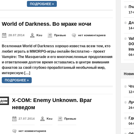
ПОДРОБНЕЕ »
Пч
17-
Дл
World of Darkness. Во мраке ночи
14-
28.07.2014
Ksu
Превью
нет комментариев
Va
DO
Вселенная World of Darkness хорошо известна всем тем, кто
Int
любит играть в MMORPG-игры онлайн бесплатно – проект
04-
Vampire: The Masquerade и его многочисленные продолжения
и ответвления долгое время оставались в центре внимания
фанатов за свой глубоко проработанный необычный мир,
интересную […]
Нови
ПОДРОБНЕЕ »
Чт
12-
X-COM: Enemy Unknown. Враг
Лу
неведом
24-
Гд
27.07.2014
Ksu
Превью
04-
нет комментариев