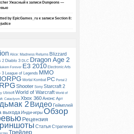
tcher Ужасный
к записи
Dungeons —
евью
itted by EpicGames_ru
к записи
Section 8:
judice
ion
Blizzard
Alice: Madness Returns
Dragon Age 2
s 2
Diablo 3
DLC
E3 2010
Electronic Arts
Nukem Forever
MMO
e 3
League of Legends
MORPG
PC
Mortal Kombat
Portal 2
RPG
Shooter
Starcraft 2
Sony
World of Warcraft
Ubisoft
gy
World of
Xbox 360
Анонс
Арт
ft: Cataclysm
дьмак 2
Видео
Геймплей
Обзор
а выхода
Инди-игры
ревью
Рецензия
риншоты
Статья
Стратегия
Трейлер
ество