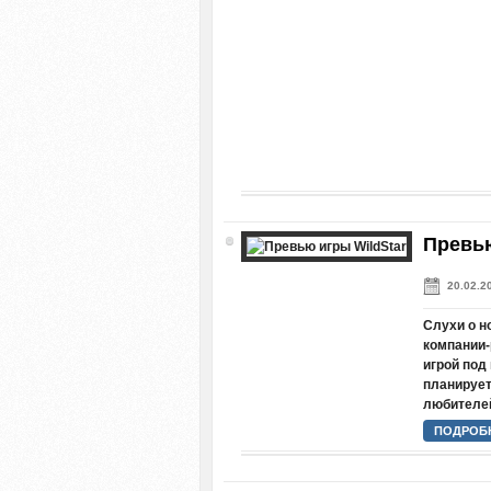
Превью
20.02.2
Слухи о н
компании-
игрой под
планируетс
любителей
ПОДРОБН