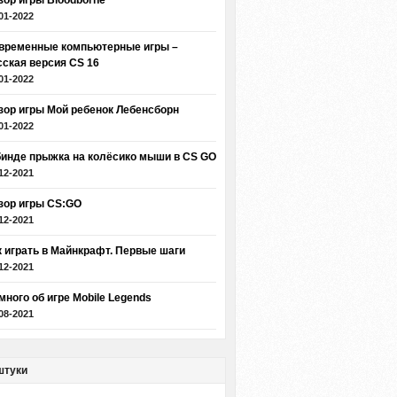
зор игры Bloodborne
01-2022
временные компьютерные игры –
сская версия CS 16
01-2022
зор игры Мой ребенок Лебенсборн
01-2022
бинде прыжка на колёсико мыши в CS GO
12-2021
зор игры CS:GO
12-2021
к играть в Майнкрафт. Первые шаги
12-2021
много об игре Mobile Legends
08-2021
штуки