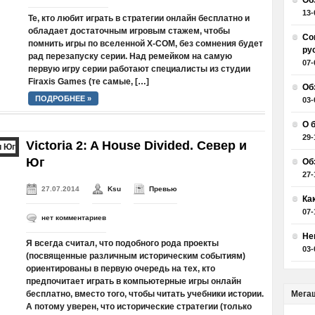
Об
13-
Те, кто любит играть в стратегии онлайн бесплатно и
обладает достаточным игровым стажем, чтобы
Со
помнить игры по вселенной X-COM, без сомнения будет
ру
рад перезапуску серии. Над ремейком на самую
07-
первую игру серии работают специалисты из студии
Firaxis Games (те самые, […]
Об
ПОДРОБНЕЕ »
03-
О 
29-
Victoria 2: A House Divided. Север и
Юг
Об
27-
27.07.2014
Ksu
Превью
Ка
07-
нет комментариев
Не
Я всегда считал, что подобного рода проекты
03-
(посвященные различным историческим событиям)
ориентированы в первую очередь на тех, кто
предпочитает играть в компьютерные игры онлайн
бесплатно, вместо того, чтобы читать учебники истории.
Мега
А потому уверен, что исторические стратегии (только