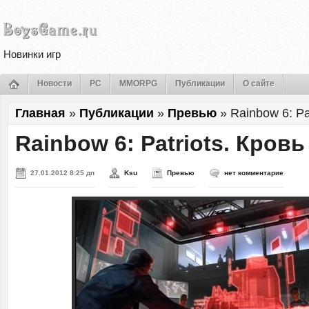
Новинки игр
Новости
PC
MMORPG
Публикации
О сайте
Главная
»
Публикации
»
Превью
»
Rainbow 6: Pa
Rainbow 6: Patriots. Кров
27.01.2012 8:25 дп
Ksu
Превью
нет комментарие