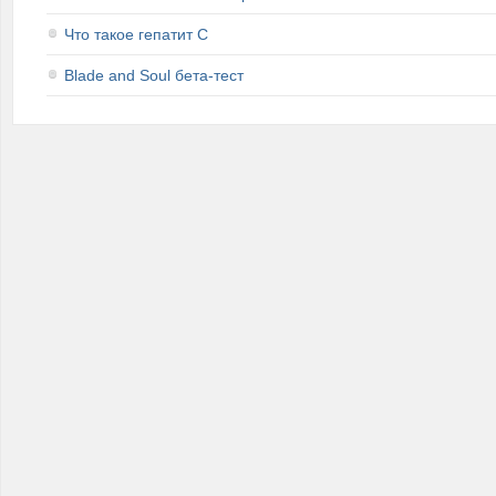
Что такое гепатит C
Blade and Soul бета-тест