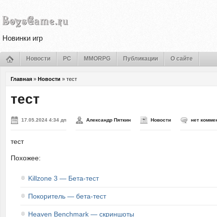
Новинки игр
Новости
PC
MMORPG
Публикации
О сайте
Главная
»
Новости
»
тест
тест
17.05.2024 4:34 дп
Александр Пяткин
Новости
нет комме
тест
Похожее:
Killzone 3 — Бета-тест
Покоритель — бета-тест
Heaven Benchmark — скриншоты