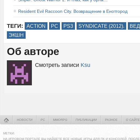
Resident Evil Raccoon City. Возвращение в Енотгород
ТЕГИ:
ACTION
PC
PS3
SYNDICATE (2012).
ВЕД
ЭКШН
Об авторе
Смотреть записи
Ksu
НОВОСТИ
PC
MMORPG
ПУБЛИКАЦИИ
РАЗНОЕ
О САЙТЕ
МЕТКИ:
НА ИГРОВОМ ПОРТАЛЕ ВЫ НАЙДЕТЕ ВСЕ НОВЫЕ ИГРЫ ДЛЯ ПК И КОНСОЛЕЙ. ПОСЛЕ