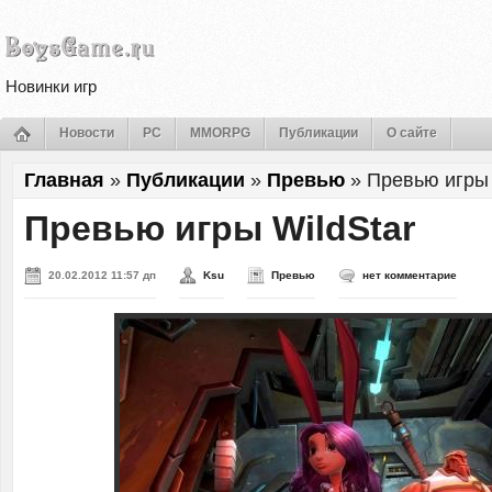
Новинки игр
Новости
PC
MMORPG
Публикации
О сайте
Главная
»
Публикации
»
Превью
»
Превью игры 
Превью игры WildStar
20.02.2012 11:57 дп
Ksu
Превью
нет комментарие