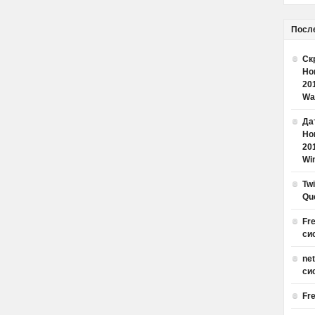
Посл
Ск
Но
20
Wa
Дат
Но
20
Win
Tw
Qu
Fr
си
ne
си
Fr