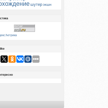
охождение
шутер
экшн
стика
like
нтересно