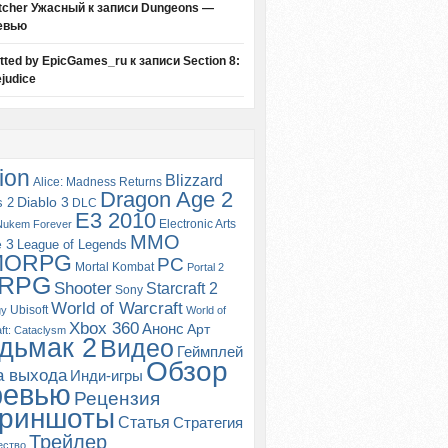
tcher Ужасный
к записи
Dungeons —
евью
itted by EpicGames_ru
к записи
Section 8:
judice
ion
Blizzard
Alice: Madness Returns
Dragon Age 2
s 2
Diablo 3
DLC
E3 2010
Electronic Arts
Nukem Forever
MMO
e 3
League of Legends
MORPG
PC
Mortal Kombat
Portal 2
RPG
Shooter
Starcraft 2
Sony
World of Warcraft
Ubisoft
gy
World of
Xbox 360
Анонс
Арт
ft: Cataclysm
дьмак 2
Видео
Геймплей
Обзор
а выхода
Инди-игры
ревью
Рецензия
риншоты
Статья
Стратегия
Трейлер
ество