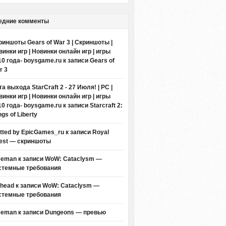
едние комменты
риншоты Gears of War 3 | Скриншоты |
винки игр | Новинки онлайн игр | игры
10 года- boysgame.ru
к записи
Gears of
r 3
а выхода StarCraft 2 - 27 Июля! | PC |
винки игр | Новинки онлайн игр | игры
10 года- boysgame.ru
к записи
Starcraft 2:
gs of Liberty
itted by EpicGames_ru
к записи
Royal
est — скриншоты
eeman к записи
WoW: Cataclysm —
стемные требования
thead к записи
WoW: Cataclysm —
стемные требования
eeman к записи
Dungeons — превью