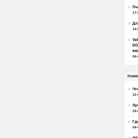
Пч
17-
Дл
14-
Va
DO
Int
04-
Нови
Чт
12-
Лу
24-
Гд
04-