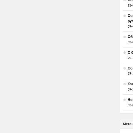
Об
13-
Со
ру
07-
Об
03-
О 
29-
Об
27-
Ка
07-
Не
03-
Мега