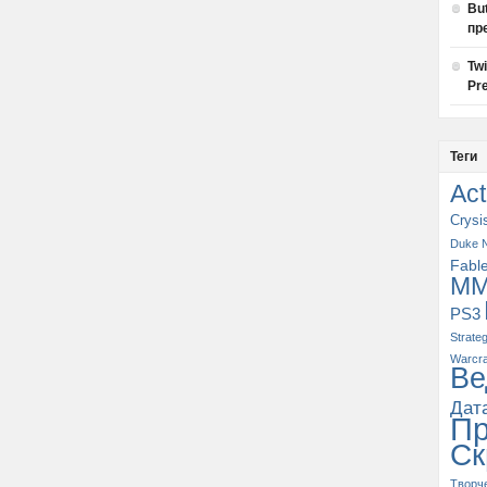
Bu
пр
Tw
Pre
Теги
Act
Crysi
Duke 
Fabl
M
PS3
Strate
Warcra
Ве
Дат
П
Ск
Творч