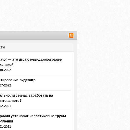
сти
iator — это игра с невиданной ранее
ханикой
10-2022
стирование видеоигр
07-2022
ально ли сейчас заработать на
иптовалюте?
02-2021
причин установить пластиковые трубы
опления
01-2021