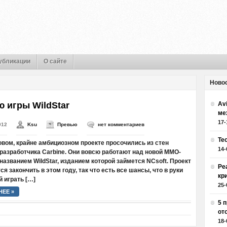
убликации
О сайте
Ново
 игры WildStar
Av
ме
17-
012
Ksu
Превью
нет комментариев
Те
овом, крайне амбициозном проекте просочились из стен
14-
разработчика Carbine. Они вовсю работают над новой ММО-
 названием WildStar, изданием которой займется NCsoft. Проект
Ре
я закончить в этом году, так что есть все шансы, что в руки
кр
 играть […]
25-
ЕЕ »
5 
от
18-