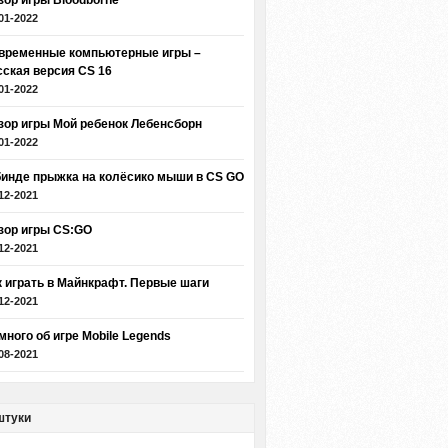
зор игры Bloodborne
01-2022
временные компьютерные игры –
сская версия CS 16
01-2022
зор игры Мой ребенок Лебенсборн
01-2022
бинде прыжка на колёсико мыши в CS GO
12-2021
зор игры CS:GO
12-2021
к играть в Майнкрафт. Первые шаги
12-2021
много об игре Mobile Legends
08-2021
штуки