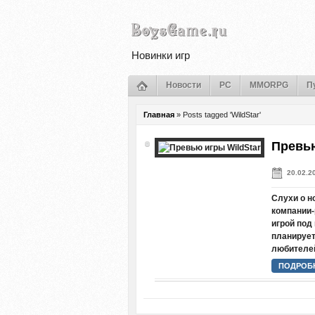
Новинки игр
Новости
PC
MMORPG
П
Главная
»
Posts tagged 'WildStar'
Превью
20.02.2
Слухи о н
компании-
игрой под
планируетс
любителей
ПОДРОБН