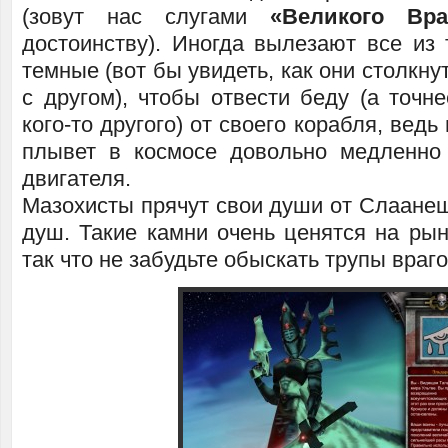
(зовут нас слугами
«Великого Вра
достоинству). Иногда вылезают все из 
темные (вот бы увидеть, как они столкну
с другом), чтобы отвести беду (а точн
кого-то другого) от своего корабля, вед
плывет в космосе довольно медленно
двигателя.
Мазохисты прячут свои души от Слаане
душ. Такие камни очень ценятся на ры
так что не забудьте обыскать трупы враго