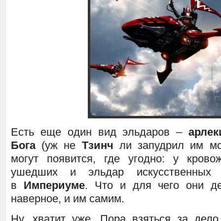
Есть еще один вид эльдаров –
арле
Бога
(уж не
Тзинч
ли запудрил им мо
могут появится, где угодно: у кров
ушедших и эльдар искусственных
в
Империуме
. Что и для чего они д
наверное, и им самим.
Ну, хватит уже. Пора взяться за дело