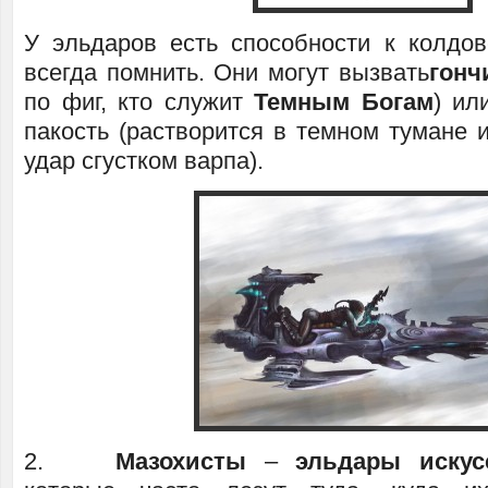
У эльдаров есть способности к колдов
всегда помнить. Они могут вызвать
гонч
по фиг, кто служит
Темным Богам
) ил
пакость (растворится в темном тумане 
удар сгустком варпа).
2.
Мазохисты
–
эльдары искус