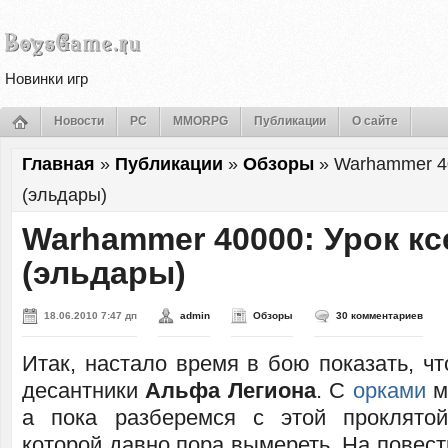
Новинки игр
Новости
PC
MMORPG
Публикации
О сайте
Главная
»
Публикации
»
Обзоры
»
Warhammer 4
(эльдары)
Warhammer 40000: Урок к
(эльдары)
18.06.2010 7:47 дп
admin
Обзоры
30 комментариев
Итак, настало время в бою показать, ч
десантники
Альфа Легиона
. С
орками
м
а пока разберемся с этой проклято
которой давно пора вымереть. На повест