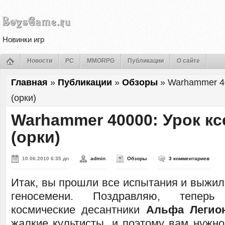
Новинки игр
Новости
PC
MMORPG
Публикации
О сайте
Главная
»
Публикации
»
Обзоры
»
Warhammer 4
(орки)
Warhammer 40000: Урок к
(орки)
10.06.2010 6:35 дп
admin
Обзоры
3 комментариев
Итак, вы прошли все испытания и выжил
геносемени. Поздравляю, тепер
космические десантники
Альфа Легио
жалкие культисты, и поэтому вам нужно