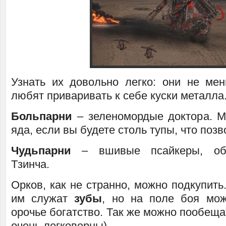
Узнать их довольно легко: они не м
любят приваривать к себе куски металла
Больпарни
– зеленомордые доктора. Мо
яда, если вы будете столь тупы, что позв
Чудьпарни
– вшивые псайкеры, об
Тзинча.
Орков, как не странно, можно подкупить
им служат
зубы
, но на поле боя мож
орочье богатство. Так же можно пообещат
очень легковерны).