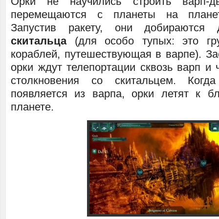
Орки не научились строить варп-дв
перемещаются с планеты на планет
Запустив ракету, они добираютс
скитальца
(для особо тупых: это гр
кораблей, путешествующая в варпе). За
орки ждут телепортации сквозь варп и 
столкновения со скитальцем. Когд
появляется из варпа, орки летят к 
планете.