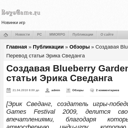
Новинки игр
Новости
PC
MMORPG
Публикации
О сайте
Главная
»
Публикации
»
Обзоры
»
Создавая Blu
Перевод статьи Эрика Сведанга
Создавая Blueberry Gard
статьи Эрика Сведанга
21.04.2010 8:00 дп
admin
Обзоры
2 комментариев
[Эрик Сведанг, создатель игры-побед
Games Festival 2009, делится с
впечатлениями, благодаря кот
атмосферную инди-игру, котор