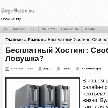
Новинки игр
Новости
PC
MMORPG
Публикации
О сайте
Главная
»
Разное
»
Бесплатный Хостинг: Свобод
Бесплатный Хостинг: Сво
Ловушка?
27.07.2024 7:16 пп
help10
Разное
нет комментарие
В нашем 
онлайн-пр
неотъемл
жизни. Буд
сайт для 