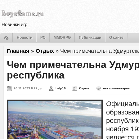
Новинки игр
Новости
PC
MMORPG
Публикации
О сайте
Главная
»
Отдых
»
Чем примечательна Удмуртск
Чем примечательна Удмур
республика
20.11.2023 8:22 дп
help10
Отдых
нет комментарие
Официаль
образован
республик
ноября 192
является 