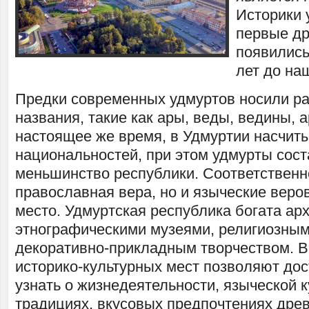
Историки 
первые др
появились
лет до на
Предки современных удмуртов носили р
названия, такие как ары, веды, ведины, а
настоящее же время, в Удмуртии насчиты
национальностей, при этом удмурты сос
меньшинство республики. Соответственн
православная вера, но и языческие веро
место. Удмуртская республика богата ар
этнографическими музеями, религиозным
декоративно-прикладным творчеством. 
историко-культурных мест позволяют до
узнать о жизнедеятельности, языческой к
традициях, вкусовых предпочтениях древ