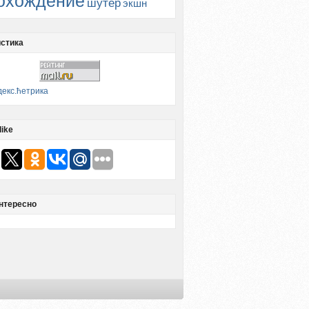
охождение
шутер
экшн
стика
like
нтересно