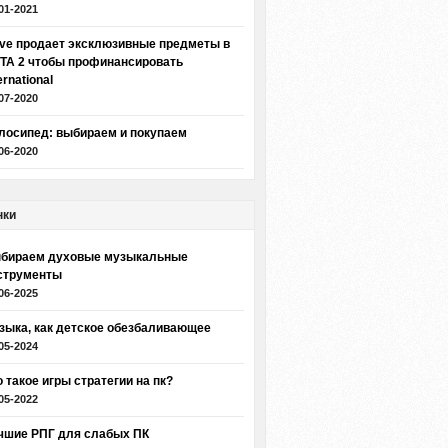
01-2021
lve продает эксклюзивные предметы в
TA 2 чтобы профинансировать
ernational
07-2020
лосипед: выбираем и покупаем
06-2020
нки
бираем духовые музыкальные
струменты
06-2025
зыка, как детское обезбаливающее
05-2024
о такое игры стратегии на пк?
05-2022
чшие РПГ для слабых ПК