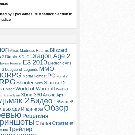
евью
itted by EpicGames_ru
к записи
Section 8:
judice
ion
Blizzard
Alice: Madness Returns
Dragon Age 2
s 2
Diablo 3
DLC
E3 2010
Electronic Arts
Nukem Forever
MMO
e 3
League of Legends
MORPG
PC
Mortal Kombat
Portal 2
RPG
Shooter
Starcraft 2
Sony
World of Warcraft
Ubisoft
gy
World of
Xbox 360
Анонс
Арт
ft: Cataclysm
дьмак 2
Видео
Геймплей
Обзор
а выхода
Инди-игры
ревью
Рецензия
риншоты
Статья
Стратегия
Трейлер
ество