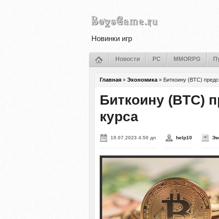
Новинки игр
Новости
PC
MMORPG
П
Главная
»
Экономика
»
Биткоину (BTC) пред
Биткоину (BTC) 
курса
19.07.2023 4:50 дп
help10
Эк