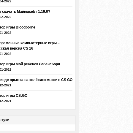
04-2022
е скачать Майнкрафт 1.19.0?
02-2022
зор игры Bloodborne
01-2022
временные компьютерные игры –
сская версия CS 16
01-2022
зор игры Мой ребенок Лебенсборн
01-2022
бинде прыжка на колёсико мыши в CS GO
12-2021
зор игры CS:GO
12-2021
штуки