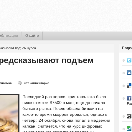
убликации
О сайте
Поде
сказывают подъем курса
предсказывают подъем
ономика
нет комментарие
Последний раз первая криптовалюта была
ниже отметки $7500 в мае, еще до начала
Fa
бычьего рынка. После обвала биткоин на
какое-то время скорректировался, однако в
четверг, 24 октября, снова попал в медвежий
капкан; считается, что на курс цифровых