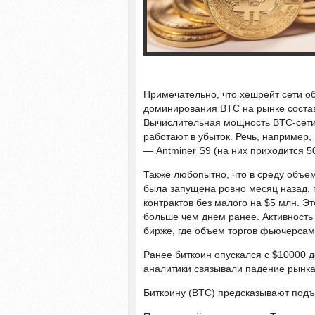
Примечательно, что хешрейт сети об
доминирования BTC на рынке состав
Вычислительная мощность BTC-сети 
работают в убыток. Речь, например,
— Antminer S9 (на них приходится 5
Также любопытно, что в среду объе
была запущена ровно месяц назад,
контрактов без малого на $5 млн. Э
больше чем днем ранее. Активность 
бирже, где объем торгов фьючерсам
Ранее биткоин опускался с $10000 до
аналитики связывали падение рынка
Биткоину (BTC) предсказывают подъ