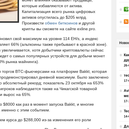
монет влияния оказывают продавцы,
которые избавляются от актива.
Капитализация всего рынка цифровых
активов опустилась до $205 млрд.
Произвести
обмен биткоинов
и другой
крипты вы сможете на сайте exline.pro.
новил свой максимум на уровне 114 EH/s, а индекс
Ново
ляет 66% (альткоины также пребывают в красной зоне).
увеличивается, хотя добытчики криптовалюты сейчас
Как
 идет о самых популярных устройств для добычи монет
др
0% рынка майнинга).
26-
м торгов BTC-фьючерсами на платформе Bakkt, которая
те
 продемонстрировал дневной максимум. Было заключено
17-
то абсолютный рекорд; показатель 23 октября на 653%
игроков наблюдается также на Чикагской товарной
Av
и вырос на 65%.
ме
17-
 $8000 как раз в момент запуска Bakkt, и многие
 именно с этим событием.
Те
14-
ем курса до $288,000 из-за изменения его роли
Дл