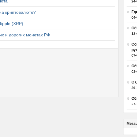
люта
24-
 на криптовалюте?
Гд
04-
ipple (XRP)
Об
13-
их и дорогих монетах РФ
Со
ру
07-
Об
03-
О 
29-
Об
27-
Мега