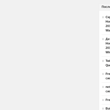
Посл
Ск
Но
20
Wa
Дат
Но
20
Win
Tw
Qu
Fr
си
ne
си
Fr
Bu