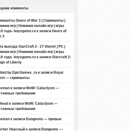
едние комменты
риншоты Gears of War 3 | Скриншоты |
винки игр | Новинки онлайн игр | игры
10 года- boysgame.ru
к записи
Gears of
r 3
а выхода StarCraft 2 - 27 Июля! | PC |
винки игр | Новинки онлайн игр | игры
10 года- boysgame.ru
к записи
Starcraft 2:
gs of Liberty
itted by EpicGames_ru
к записи
Royal
est — скриншоты
eeman к записи
WoW: Cataclysm —
стемные требования
thead к записи
WoW: Cataclysm —
стемные требования
eeman к записи
Dungeons — превью
tcher Ужасный
к записи
Dungeons —