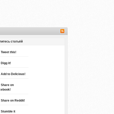
литесь статьёй
Tweet this!
Digg it!
Add to Delicious!
Share on
cebook!
Share on Reddit!
Stumble it