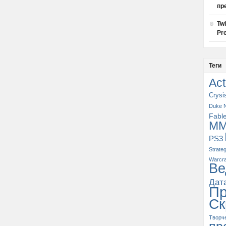
пр
Tw
Pre
Теги
Act
Crysi
Duke 
Fabl
M
PS3
Strate
Warcra
Ве
Дат
П
Ск
Творч