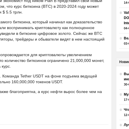
и экономист под ником Plan B представил свой новый
14-
том, что курс биткоина (BTC) в 2020-2024 году может
 $ 5.5 трлн.
Va
DO
амого биткоина, который начинал как доказательство
Int
али воспринимать криптовалюту как полноценное
04-
увидели в биткоине цифровое золото. Сейчас же BTC
Ве
уляторы, трейдеры и обыватели видят в нем настоящий
03-
 сопровождается для криптовалюты увеличением
то количество биткоинов ограничено 21,000,000 монет,
Нови
 курс.
Вы
ы. Команда Tether USDT на фоне подъема ведущей
ин
льно 160,000,000 токенов USDT.
30-
акже благоприятна, а курс нефти вырос более чем на
Му
17-
Чт
12-
Лу