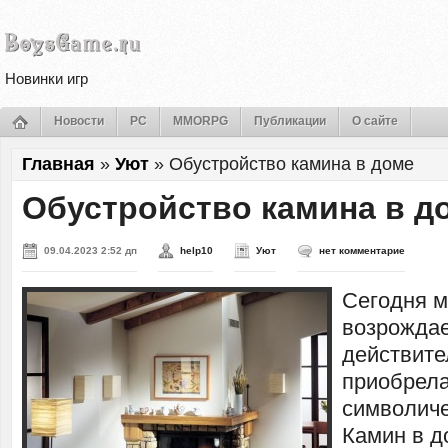
Новинки игр
Новости
PC
MMORPG
Публикации
О сайте
Главная
»
Уют
»
Обустройство камина в доме
Обустройство камина в д
09.04.2023 2:52 дп
help10
Уют
нет комментарие
Сегодня м
возрождае
действите
приобрела
символиче
Камин в д