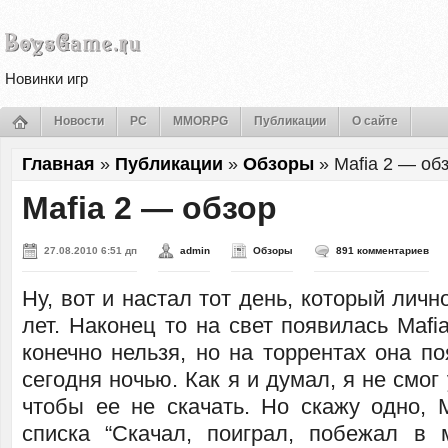
Новинки игр
Новости
PC
MMORPG
Публикации
О сайте
Главная
»
Публикации
»
Обзоры
»
Mafia 2 — об
Mafia 2 — обзор
27.08.2010 6:51 дп
admin
Обзоры
891 комментариев
Ну, вот и настал тот день, который личн
лет. Наконец то на свет появилась Mafia
конечно нельзя, но на торрентах она п
сегодня ночью. Как я и думал, я не смог
чтобы ее не скачать. Но скажу одно, 
списка “Скачал, поиграл, побежал в