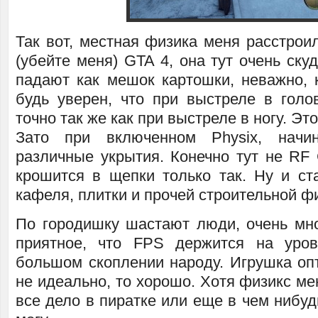
Так вот, местная физика меня расстрои
(убейте меня) GTA 4, она тут очень ску
падают как мешок картошки, неважно, 
будь уверен, что при выстреле в голов
точно так же как при выстреле в ногу. Это
Зато при включенном Physix, начи
различные укрытия. Конечно тут не RF G
крошится в щепки только так. Ну и ст
кафеля, плитки и прочей строительной ф
По городишку шастают люди, очень мн
приятное, что FPS держится на уро
большом скоплении народу. Игрушка оп
не идеально, то хорошо. Хотя физикс ме
все дело в пиратке или еще в чем нибудь