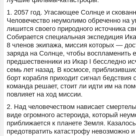
1. 2057 год. Угасающее Солнце и скован
Человечество неумолимо обреченно на у
лишится своего природного источника све
Собирается специальная экспедиция Икар
8 членов экипажа, миссия которых — дос
заряда на Солнце, чтобы воспламенить е
предшественники из Икар I бесследно ис
семь лет назад. В космосе, приблизивши
борт корабля приходит сигнал бедствия с
команда решает, стоит ли идти им на пом
повлияет на ход миссии.
2. Над человечеством нависает смертель
виде огромного астероида, который неу
приближается к планете Земля. Казалось
предотвратить катастрофу невозможно и 