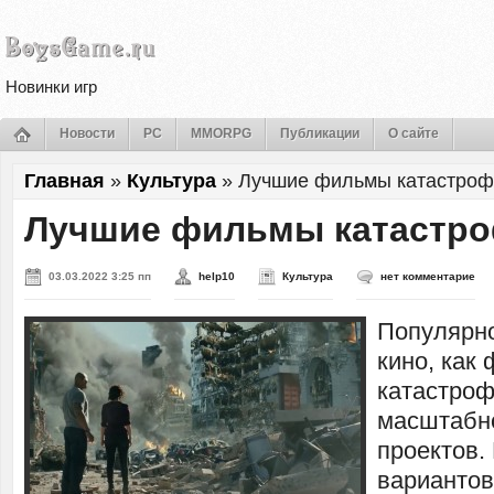
Новинки игр
Новости
PC
MMORPG
Публикации
О сайте
Главная
»
Культура
»
Лучшие фильмы катастро
Лучшие фильмы катастр
03.03.2022 3:25 пп
help10
Культура
нет комментарие
Популярно
кино, как
катастроф
масштабн
проектов.
вариантов