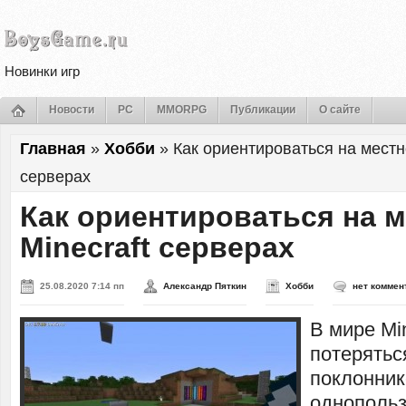
Новинки игр
Новости
PC
MMORPG
Публикации
О сайте
Главная
»
Хобби
»
Как ориентироваться на местно
серверах
Как ориентироваться на м
Minecraft серверах
25.08.2020 7:14 пп
Александр Пяткин
Хобби
нет коммен
В мире Min
потерятьс
поклонни
однопольз