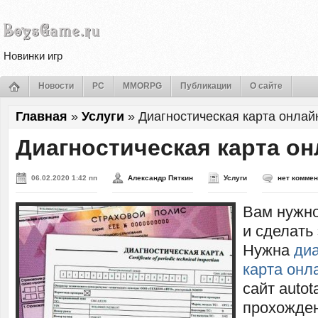
Новинки игр
Новости
PC
MMORPG
Публикации
О сайте
Главная
»
Услуги
»
Диагностическая карта онлай
Диагностическая карта он
06.02.2020 1:42 пп
Александр Пяткин
Услуги
нет комме
Вам нужно
и сделать
Нужна
диа
карта онл
сайт autot
прохожде