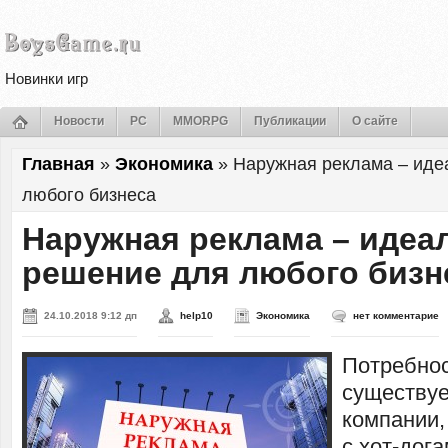
Новинки игр
Новости
PC
MMORPG
Публикации
О сайте
Главная
»
Экономика
»
Наружная реклама – иде
любого бизнеса
Наружная реклама – идеа
решение для любого бизн
24.10.2018 9:12 дп
help10
Экономика
нет комментарие
Потребнос
существуе
компании,
с хот-дог