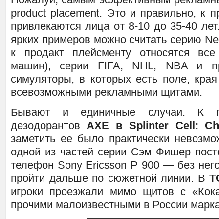
product placement. Это и правильно, к 
привлекаются лица от 8-10 до 35-40 ле
ярких примеров можно считать серию Nee
к продакт плейсменту относятся все
машин), серии FIFA, NHL, NBA и п
симуляторы, в которых есть поле, края
всевозможными рекламными щитами.
Бывают и единичные случаи. К п
дезодорантов
AXE в Splinter Cell: C
заметить ее было практически невозмож
одной из частей серии Сэм Фишер пост
телефон Sony Ericsson P 900 — без нег
пройти дальше по сюжетной линии. В
T
игроки проезжали мимо щитов с «Кока-к
прочими малоизвестными в России марк