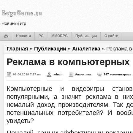
Новинки игр
Новости
PC
MMORPG
Публикации
О сайте
Главная
»
Публикации
»
Аналитика
»
Реклама в
Реклама в компьютерных 
06.06.2010 7:17 пп
admin
Аналитика
747 комментариев
Компьютерные и видеоигры стано
популярными, а значит реклама в ни
немалый доход производителям. Так де
потенциальных потребителей? И вооб
увидеть?
Пожалуй, самым эффективным рекламн