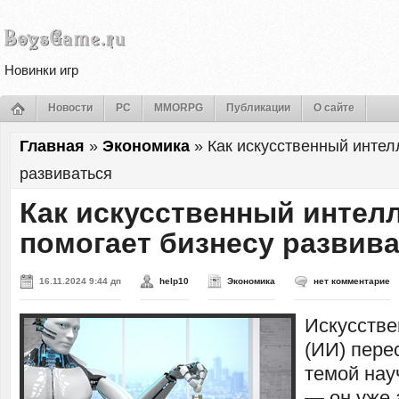
Новинки игр
Новости
PC
MMORPG
Публикации
О сайте
Главная
»
Экономика
»
Как искусственный интел
развиваться
Как искусственный интел
помогает бизнесу развив
16.11.2024 9:44 дп
help10
Экономика
нет комментарие
Искусстве
(ИИ) пере
темой нау
— он уже 