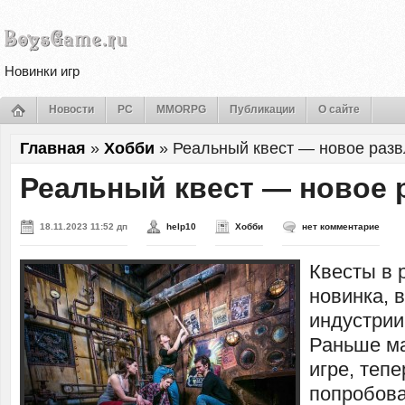
Новинки игр
Новости
PC
MMORPG
Публикации
О сайте
Главная
»
Хобби
»
Реальный квест — новое раз
Реальный квест — новое 
18.11.2023 11:52 дп
help10
Хобби
нет комментарие
Квесты в 
новинка, 
индустрии
Раньше ма
игре, теп
попробов