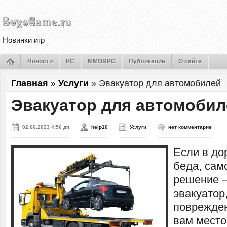
Новинки игр
Новости
PC
MMORPG
Публикации
О сайте
Главная
»
Услуги
»
Эвакуатор для автомобилей
Эвакуатор для автомобил
02.06.2023 4:56 дп
help10
Услуги
нет комментарие
Если в до
беда, сам
решение 
эвакуатор
поврежден
вам место