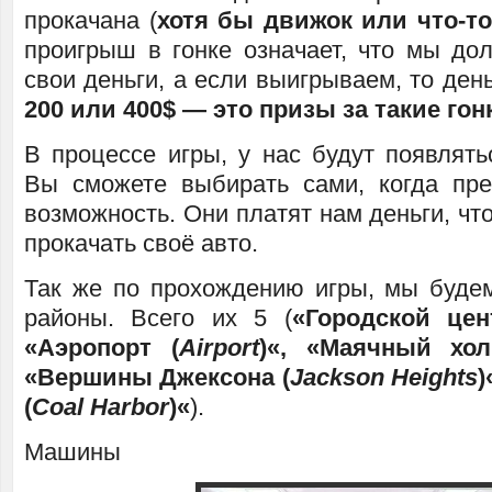
прокачана (
хотя бы движок или что-то
проигрыш в гонке означает, что мы до
свои деньги, а если выигрываем, то ден
200 или 400$ — это призы за такие гон
В процессе игры, у нас будут появлять
Вы сможете выбирать сами, когда пре
возможность. Они платят нам деньги, чт
прокачать своё авто.
Так же по прохождению игры, мы буде
районы. Всего их 5 (
«
Городской цен
«
Аэропорт (
Airport
)
«, «
Маячный хол
«
Вершины Джексона (
Jackson Heights
)
(
Coal Harbor
)
«
).
Машины