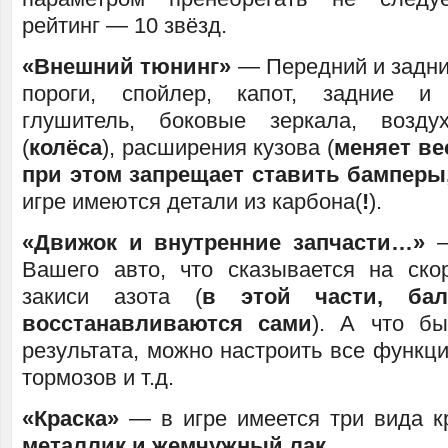
рейтинг — 10 звёзд.
«Внешний тюнинг»
— Передний и задни
пороги, спойлер, капот, задние и
глушитель, боковые зеркала, воздух
(
колёса
), расширения кузова (
меняет ве
при этом запрещает ставить бамперы
игре имеются детали из карбона(
!
).
«Движок и внутренние запчасти…»
—
Вашего авто, что сказывается на скор
закиси азота (
в этой части, ба
восстанавливаются сами
). А что бы
результата, можно настроить все функци
тормозов и т.д.
«Краска»
— в игре имеется три вида к
металлик и жемчужный лак
.