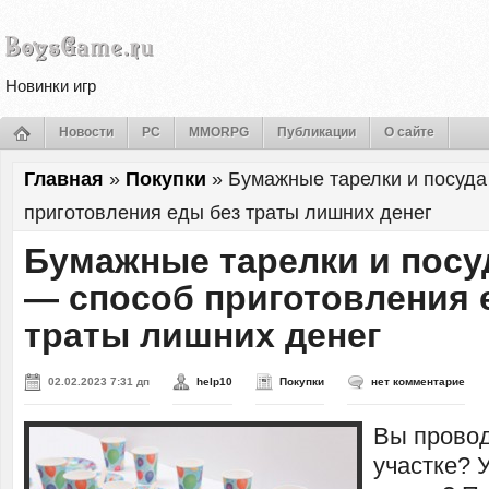
Новинки игр
Новости
PC
MMORPG
Публикации
О сайте
Главная
»
Покупки
»
Бумажные тарелки и посуда
приготовления еды без траты лишних денег
Бумажные тарелки и посу
— способ приготовления 
траты лишних денег
02.02.2023 7:31 дп
help10
Покупки
нет комментарие
Вы прово
участке? У