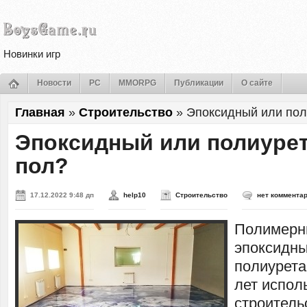
Новинки игр
Новости
PC
MMORPG
Публикации
О сайте
Главная
»
Строительство
»
Эпоксидный или пол
Эпоксидный или полиуре
пол?
17.12.2022 9:48 дп
help10
Строительство
нет коммента
Полимерны
эпоксидны
полиурета
лет испол
строитель