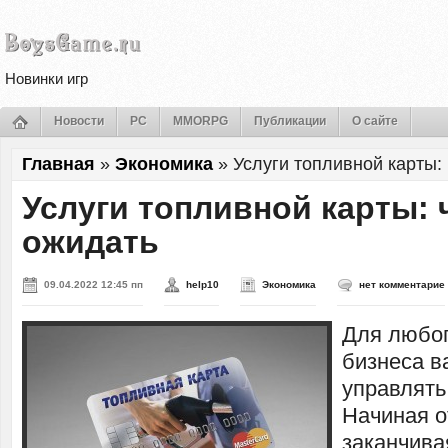
Новинки игр
Новости
PC
MMORPG
Публикации
О сайте
Главная
»
Экономика
»
Услуги топливной карты:
Услуги топливной карты: 
ожидать
09.04.2022 12:45 пп
help10
Экономика
нет комментарие
Для любо
бизнеса в
управлять
Начиная о
заканчив