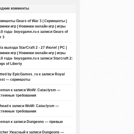
едние комменты
риншоты Gears of War 3 | Скриншоты |
винки игр | Новинки онлайн игр | игры
10 года- boysgame.ru
к записи
Gears of
r 3
а выхода StarCraft 2 - 27 Июля! | PC |
винки игр | Новинки онлайн игр | игры
10 года- boysgame.ru
к записи
Starcraft 2:
gs of Liberty
itted by EpicGames_ru
к записи
Royal
est — скриншоты
eeman к записи
WoW: Cataclysm —
стемные требования
thead к записи
WoW: Cataclysm —
стемные требования
eeman к записи
Dungeons — превью
tcher Ужасный
к записи
Dungeons —