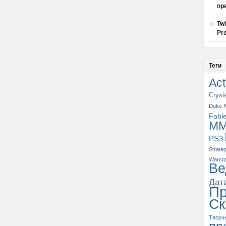
пр
Tw
Pre
Теги
Act
Crysi
Duke 
Fabl
M
PS3
Strate
Warcra
Ве
Дат
П
Ск
Творч