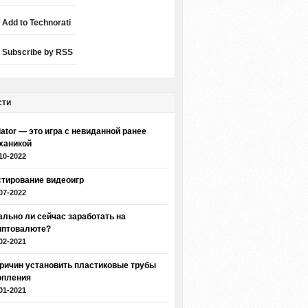
Add to Technorati
Subscribe by RSS
сти
iator — это игра с невиданной ранее
ханикой
10-2022
стирование видеоигр
07-2022
ально ли сейчас заработать на
иптовалюте?
02-2021
причин установить пластиковые трубы
опления
01-2021