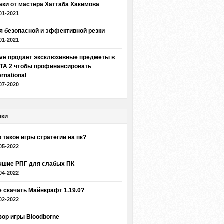
аки от мастера Хаттаба Хакимова
01-2021
я безопасной и эффективной резки
01-2021
lve продает эксклюзивные предметы в
TA 2 чтобы профинансировать
ernational
07-2020
нки
о такое игры стратегии на пк?
05-2022
чшие РПГ для слабых ПК
04-2022
е скачать Майнкрафт 1.19.0?
02-2022
зор игры Bloodborne