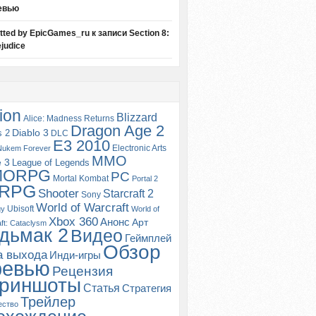
евью
itted by EpicGames_ru
к записи
Section 8:
judice
ion
Blizzard
Alice: Madness Returns
Dragon Age 2
s 2
Diablo 3
DLC
E3 2010
Electronic Arts
Nukem Forever
MMO
e 3
League of Legends
MORPG
PC
Mortal Kombat
Portal 2
RPG
Shooter
Starcraft 2
Sony
World of Warcraft
Ubisoft
gy
World of
Xbox 360
Анонс
Арт
ft: Cataclysm
дьмак 2
Видео
Геймплей
Обзор
а выхода
Инди-игры
ревью
Рецензия
риншоты
Статья
Стратегия
Трейлер
ество