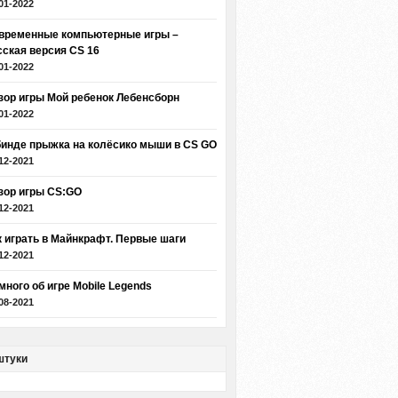
01-2022
временные компьютерные игры –
сская версия CS 16
01-2022
зор игры Мой ребенок Лебенсборн
01-2022
бинде прыжка на колёсико мыши в CS GO
12-2021
зор игры CS:GO
12-2021
к играть в Майнкрафт. Первые шаги
12-2021
много об игре Mobile Legends
08-2021
штуки