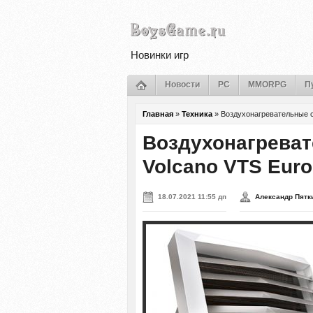
Новинки игр
Новости
PC
MMORPG
П
Главная
»
Техника
»
Воздухонагревательные с
Воздухонагреват
Volcano VTS Euro
18.07.2021 11:55 дп
Александр Пятк