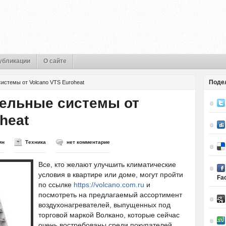
убликации
О сайте
Поде
истемы от Volcano VTS Euroheat
ельные системы от
heat
ин
Техника
нет комментарие
Все, кто желают улучшить климатические
условия в квартире или доме, могут пройти
Fa
по ссылке
https://volcano.com.ru
и
посмотреть на предлагаемый ассортимент
воздухонагревателей, выпущенных под
торговой маркой Волкано, которые сейчас
очень востребованы среди покупателей