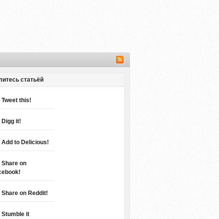
литесь статьёй
Tweet this!
Digg it!
Add to Delicious!
Share on
cebook!
Share on Reddit!
Stumble it