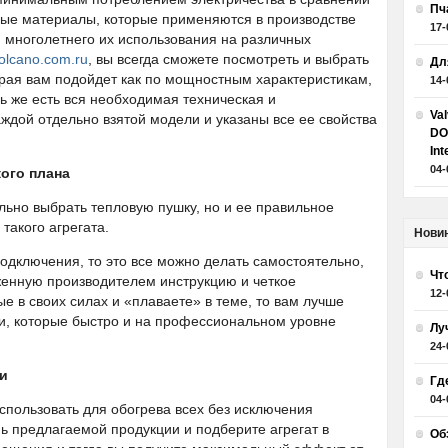
Пч
ые материалы, которые применяются в производстве
17-
ю многолетнего их использования на различных
volcano.com.ru
, вы всегда сможете посмотреть и выбрать
Дл
орая вам подойдет как по мощностным характеристикам,
14-
сь же есть вся необходимая техническая и
Va
ждой отдельно взятой модели и указаны все ее свойства
DO
Int
04-
ого плана
ильно выбрать тепловую пушку, но и ее правильное
такого агрегата.
Нови
подключения, то это все можно делать самостоятельно,
Чт
женную производителем инструкцию и четкое
12-
ые в своих силах и «плаваете» в теме, то вам лучше
и, которые быстро и на профессиональном уровне
Лу
24-
и
Гд
04-
использовать для обогрева всех без исключения
 предлагаемой продукции и подберите агрегат в
Об