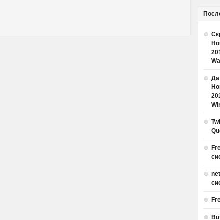
Посл
Ск
Но
20
Wa
Дат
Но
20
Win
Tw
Qu
Fr
си
ne
си
Fr
Bu