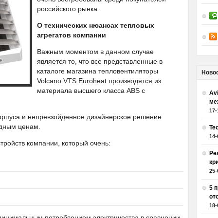
российского рынка.
О технических нюансах тепловых
агрегатов компании
Важным моментом в данном случае
является то, что все представленные в
каталоге магазина тепловентиляторы
Ново
Volcano VTS Euroheat производятся из
материала высшего класса ABS с
Av
ме
17-
корпуса и непревзойденное дизайнерское решение.
одным ценам.
Те
14-
стройств компании, который очень:
Ре
кр
25-
5 
от
18-
 минимальным потреблением электричества в сравнении