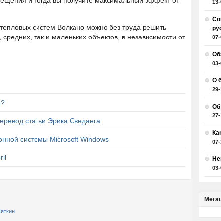
мещения и тогда вы получите максимальный эффект от
13-
Со
 тепловых систем Волкано можно без труда решить
ру
 средних, так и маленьких объектов, в независимости от
07-
Об
03-
О 
и
29-
m?
Об
27-
еревод статьи Эрика Сведанга
Ка
нной системы Microsoft Windows
07-
ril
Не
03-
Мега
Пяткин