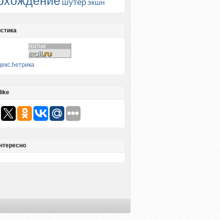
охождение
шутер
экшн
стика
like
нтересно