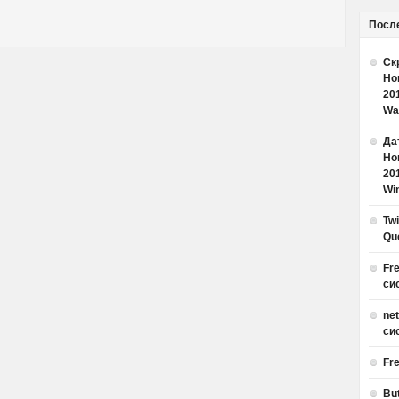
Посл
Ск
Но
20
Wa
Дат
Но
20
Win
Tw
Qu
Fr
си
ne
си
Fr
Bu