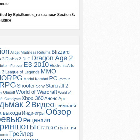
евью
itted by EpicGames_ru
к записи
Section 8:
judice
ion
Blizzard
Alice: Madness Returns
Dragon Age 2
s 2
Diablo 3
DLC
E3 2010
Electronic Arts
Nukem Forever
MMO
e 3
League of Legends
MORPG
PC
Mortal Kombat
Portal 2
RPG
Shooter
Starcraft 2
Sony
World of Warcraft
Ubisoft
gy
World of
Xbox 360
Анонс
Арт
ft: Cataclysm
дьмак 2
Видео
Геймплей
Обзор
а выхода
Инди-игры
ревью
Рецензия
риншоты
Статья
Стратегия
Трейлер
ество