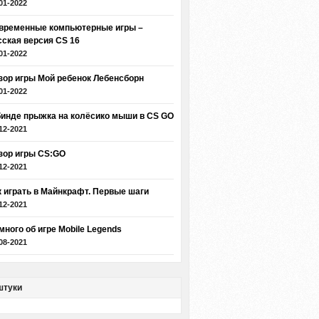
01-2022
временные компьютерные игры –
сская версия CS 16
01-2022
зор игры Мой ребенок Лебенсборн
01-2022
бинде прыжка на колёсико мыши в CS GO
12-2021
зор игры CS:GO
12-2021
к играть в Майнкрафт. Первые шаги
12-2021
много об игре Mobile Legends
08-2021
штуки