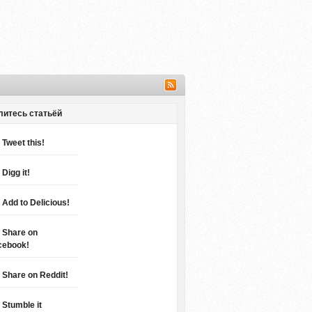
литесь статьёй
Tweet this!
Digg it!
Add to Delicious!
Share on
cebook!
Share on Reddit!
Stumble it