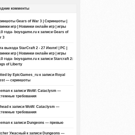
едние комменты
риншоты Gears of War 3 | Скриншоты |
винки игр | Новинки онлайн игр | игры
10 года- boysgame.ru
к записи
Gears of
r 3
а выхода StarCraft 2 - 27 Июля! | PC |
винки игр | Новинки онлайн игр | игры
10 года- boysgame.ru
к записи
Starcraft 2:
gs of Liberty
itted by EpicGames_ru
к записи
Royal
est — скриншоты
eeman к записи
WoW: Cataclysm —
стемные требования
thead к записи
WoW: Cataclysm —
стемные требования
eeman к записи
Dungeons — превью
tcher Ужасный
к записи
Dungeons —