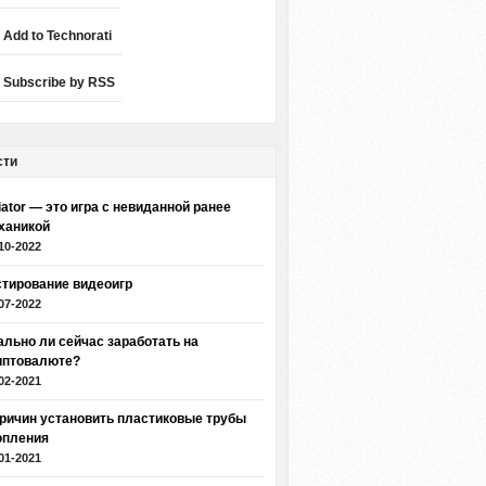
Add to Technorati
Subscribe by RSS
сти
iator — это игра с невиданной ранее
ханикой
10-2022
стирование видеоигр
07-2022
ально ли сейчас заработать на
иптовалюте?
02-2021
причин установить пластиковые трубы
опления
01-2021