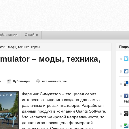
убликации
О сайте
Поде
ator – моды, техника, карты
imulator – моды, техника,
н
Публикации
нет комментарие
Фарминг Симулятор – это целая серия
интересных видеоигр создана для самых
Fa
различных игровых платформ. Разработан
данный продукт в компании Giants Software.
Что касается жанровой направленности, то
данная игра посвящена фермерской
деятельности. Существует несколько