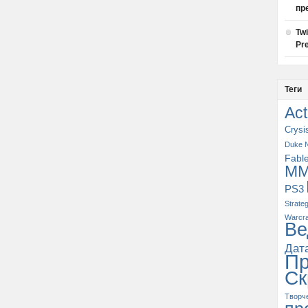
пр
Tw
Pre
Теги
Act
Crysi
Duke 
Fabl
M
PS3
Strate
Warcra
Ве
Дат
П
Ск
Творч