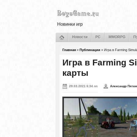
Новинки игр
Новости
PC
MMORPG
П
Главная
»
Публикации
»
Игра в Farming Simul
Игра в Farming S
карты
29.03.2021 6:34 пп
Александр Пятки