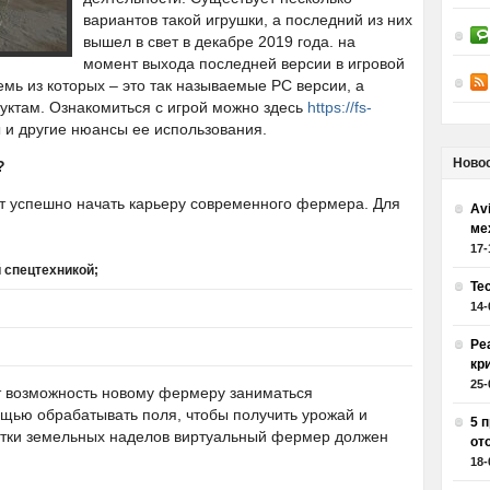
вариантов такой игрушки, а последний из них
вышел в свет в декабре 2019 года. на
момент выхода последней версии в игровой
емь из которых – это так называемые РС версии, а
уктам. Ознакомиться с игрой можно здесь
https://fs-
 и другие нюансы ее использования.
Ново
?
т успешно начать карьеру современного фермера. Для
Av
ме
17-
 спецтехникой;
Те
14-
Ре
кр
25-
т возможность новому фермеру заниматься
щью обрабатывать поля, чтобы получить урожай и
5 
ботки земельных наделов виртуальный фермер должен
от
18-