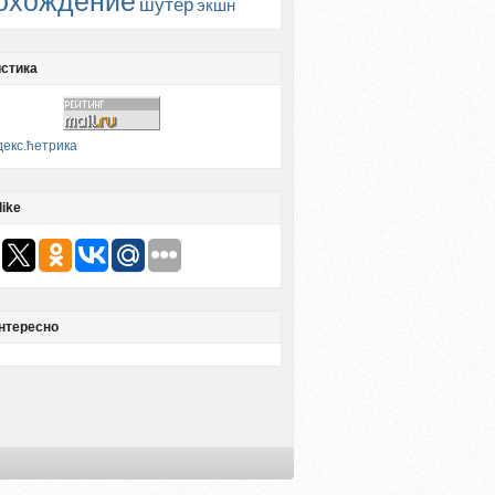
охождение
шутер
экшн
стика
like
нтересно