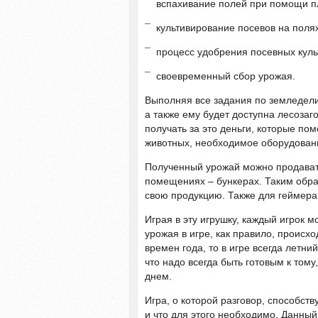
¯ вспахивание полей при помощи п
¯ культивирование посевов на полях
¯ процесс удобрения посевных куль
¯ своевременный сбор урожая.
Выполняя все задания по земледели
а также ему будет доступна лесозаг
получать за это деньги, которые пом
животных, необходимое оборудовани
Полученный урожай можно продавать
помещениях – бункерах. Таким обра
свою продукцию. Также для геймера 
Играя в эту игрушку, каждый игрок 
урожая в игре, как правило, происхо
времен года, то в игре всегда летни
что надо всегда быть готовым к том
днем.
Игра, о которой разговор, способств
и что для этого необходимо. Данный