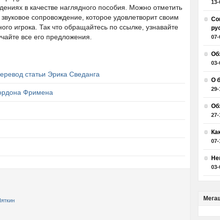
13-
ениях в качестве наглядного пособия. Можно отметить
 звуковое сопровождение, которое удовлетворит своим
Со
ого игрока. Так что обращайтесь по ссылке, узнавайте
ру
учайте все его предложения.
07-
Об
03-
еревод статьи Эрика Сведанга
О 
29-
Гордона Фримена
Об
27-
Ка
07-
Не
03-
Мега
Пяткин