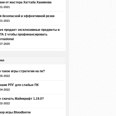
аки от мастера Хаттаба Хакимова
01-2021
я безопасной и эффективной резки
01-2021
lve продает эксклюзивные предметы в
TA 2 чтобы профинансировать
ernational
07-2020
нки
о такое игры стратегии на пк?
05-2022
чшие РПГ для слабых ПК
04-2022
е скачать Майнкрафт 1.19.0?
02-2022
зор игры Bloodborne