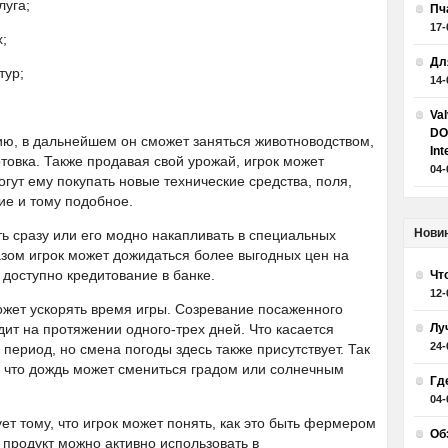
луга;
Пч
17-
;
Дл
тур;
14-
Va
DO
ю, в дальнейшем он сможет заняться животноводством,
Int
отовка. Также продавая свой урожай, игрок может
04-
огут ему покупать новые технические средства, поля,
е и тому подобное.
Нови
 сразу или его модно накапливать в специальных
зом игрок может дожидаться более выгодных цен на
доступно кредитование в банке.
Чт
12-
может ускорять время игры. Созревание посаженного
дит на протяжении одного-трех дней. Что касается
Лу
24-
й период, но смена погоды здесь также присутствует. Так
у, что дождь может смениться градом или солнечным
Гд
04-
ует тому, что игрок может понять, как это быть фермером
Об
 продукт можно активно использовать в