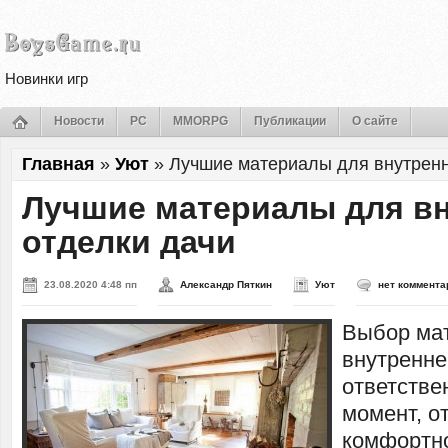
Новинки игр
Новости
PC
MMORPG
Публикации
О сайте
Главная
»
Уют
»
Лучшие материалы для внутренн
Лучшие материалы для в
отделки дачи
23.08.2020 4:48 пп
Александр Пяткин
Уют
нет коммента
Выбор ма
внутренне
ответстве
момент, о
комфортн