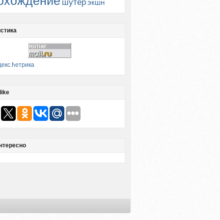
охождение
шутер
экшн
стика
like
нтересно