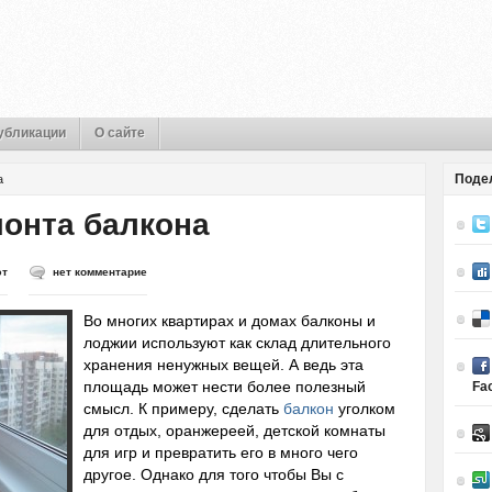
убликации
О сайте
Поде
а
онта балкона
ют
нет комментарие
Во многих квартирах и домах балконы и
лоджии используют как склад длительного
хранения ненужных вещей. А ведь эта
площадь может нести более полезный
Fa
смысл. К примеру, сделать
балкон
уголком
для отдых, оранжереей, детской комнаты
для игр и превратить его в много чего
другое. Однако для того чтобы Вы с