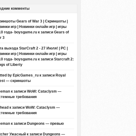
едние комменты
риншоты Gears of War 3 | Скриншоты |
винки игр | Новинки онлайн игр | игры
10 года- boysgame.ru
к записи
Gears of
r 3
а выхода StarCraft 2 - 27 Июля! | PC |
винки игр | Новинки онлайн игр | игры
10 года- boysgame.ru
к записи
Starcraft 2:
gs of Liberty
itted by EpicGames_ru
к записи
Royal
est — скриншоты
eeman к записи
WoW: Cataclysm —
стемные требования
thead к записи
WoW: Cataclysm —
стемные требования
eeman к записи
Dungeons — превью
tcher Ужасный
к записи
Dungeons —