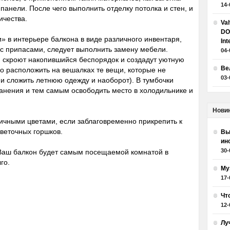
14-
анели. После чего выполнить отделку потолка и стен, и
ичества.
Va
DO
» в интерьере балкона в виде различного инвентаря,
Int
 с припасами, следует выполнить замену мебели.
04-
 скроют накопившийся беспорядок и создадут уютную
Ве
о расположить на вешалках те вещи, которые не
03-
 и сложить летнюю одежду и наоборот). В тумбочки
ранения и тем самым освободить место в холодильнике и
Нови
ичными цветами, если заблаговременно прикрепить к
веточных горшков.
Вы
ин
30-
 Ваш балкон будет самым посещаемой комнатой в
го.
Му
17-
Чт
12-
Лу