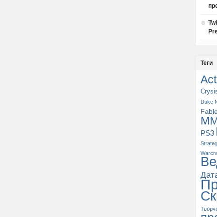
пр
Tw
Pre
Теги
Act
Crysi
Duke 
Fabl
M
PS3
Strate
Warcra
Ве
Дат
П
Ск
Творч