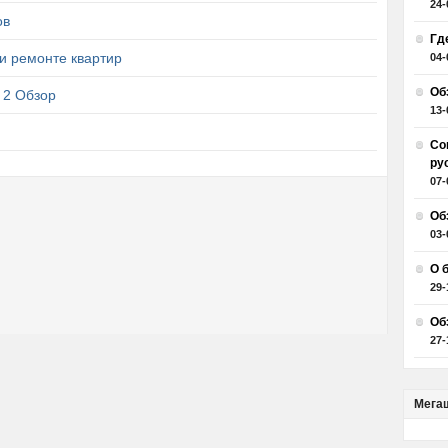
24-
ов
Гд
и ремонте квартир
04-
Об
 2 Обзор
13-
Со
ру
07-
Об
03-
О 
29-
Об
27-
Мега