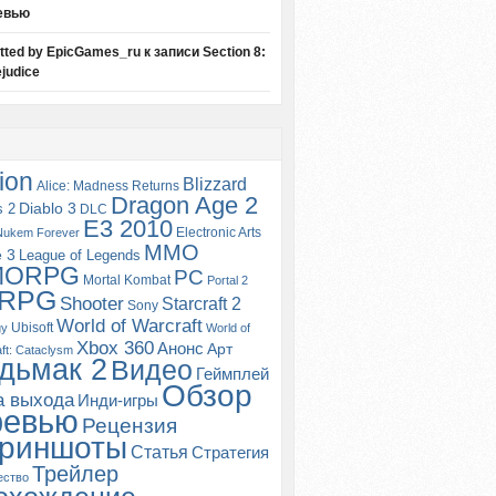
евью
itted by EpicGames_ru
к записи
Section 8:
judice
ion
Blizzard
Alice: Madness Returns
Dragon Age 2
s 2
Diablo 3
DLC
E3 2010
Electronic Arts
Nukem Forever
MMO
e 3
League of Legends
MORPG
PC
Mortal Kombat
Portal 2
RPG
Shooter
Starcraft 2
Sony
World of Warcraft
Ubisoft
gy
World of
Xbox 360
Анонс
Арт
ft: Cataclysm
дьмак 2
Видео
Геймплей
Обзор
а выхода
Инди-игры
ревью
Рецензия
риншоты
Статья
Стратегия
Трейлер
ество