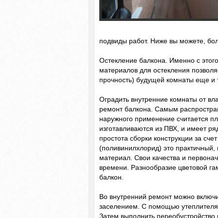
подвиды работ. Ниже вы можете, бо
Остекление балкона. Именно с этог
материалов для остекления позволяе
прочность) будущей комнаты еще и 
Оградить внутренние комнаты от вл
ремонт балкона. Самым распростра
наружного применение считается пл
изготавливаются из ПВХ, и имеет р
простота сборки конструкции за сче
(поливинилхлорид) это практичный,
материал. Свои качества и первона
времени. Разнообразие цветовой га
балкон.
Во внутренний ремонт можно включи
заселением. С помощью утеплителя
Затем выполнить переобустройство 