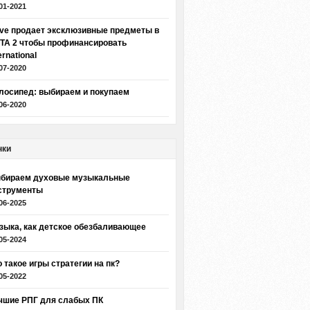
01-2021
lve продает эксклюзивные предметы в
TA 2 чтобы профинансировать
ernational
07-2020
лосипед: выбираем и покупаем
06-2020
нки
бираем духовые музыкальные
струменты
06-2025
зыка, как детское обезбаливающее
05-2024
о такое игры стратегии на пк?
05-2022
чшие РПГ для слабых ПК