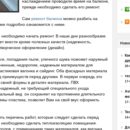
наслаждением проводили время на балконе,
прежде необходимо сделать его ремонт.
Сам
ремонт балкона
можно разбить на
лее подробно ознакомится с ними.
о необходимо начать ремонт. В наши дни разнообразие
т внести кроме полезных качеств (надежность,
Ново
творческое оформление (дизайн).
Как
аги, попадания пыли, уличного шума поможет наружный
др
ненным, недорогим, надежным материалом для
26-
астиковая вагонка и сайдинг. Оба фасадных материала
те
яд преимуществ перед другими. В первую очередь это
17-
т своей формы в деталях материала. ПВХ
 надежный, не требующий специального ухода
Av
чальный вид он сохраняет на протяжении длительного
ме
ммы пластика, позволит Вам на свой вкус оформить
17-
Те
ть перечень работ, которые следует сделать перед
14-
 необходимо сделать теплоизоляцию помещения.
Дл
полов, с применением таких материалов, как вагонка