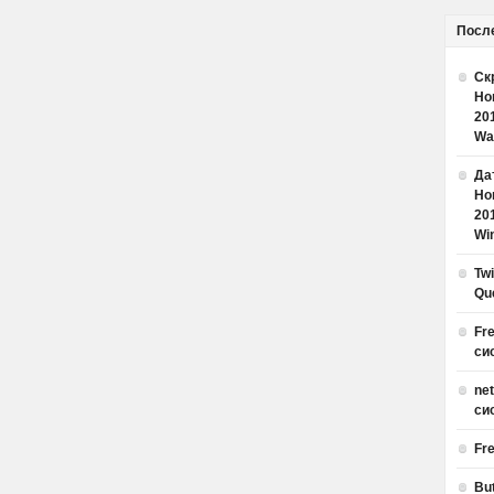
Посл
Ск
Но
20
Wa
Дат
Но
20
Win
Tw
Qu
Fr
си
ne
си
Fr
Bu