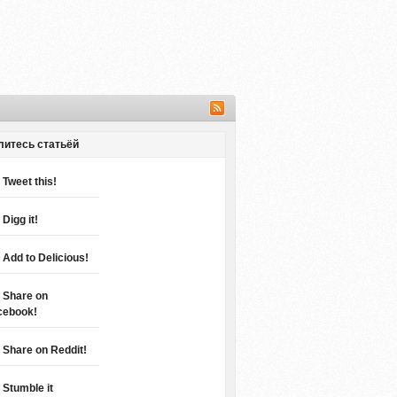
литесь статьёй
Tweet this!
Digg it!
Add to Delicious!
Share on
cebook!
Share on Reddit!
Stumble it