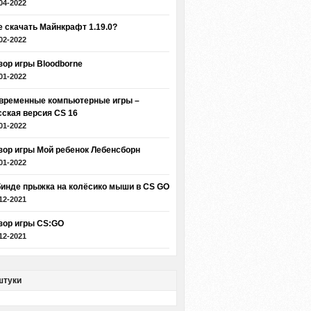
04-2022
е скачать Майнкрафт 1.19.0?
02-2022
зор игры Bloodborne
01-2022
временные компьютерные игры –
сская версия CS 16
01-2022
зор игры Мой ребенок Лебенсборн
01-2022
бинде прыжка на колёсико мыши в CS GO
12-2021
зор игры CS:GO
12-2021
штуки