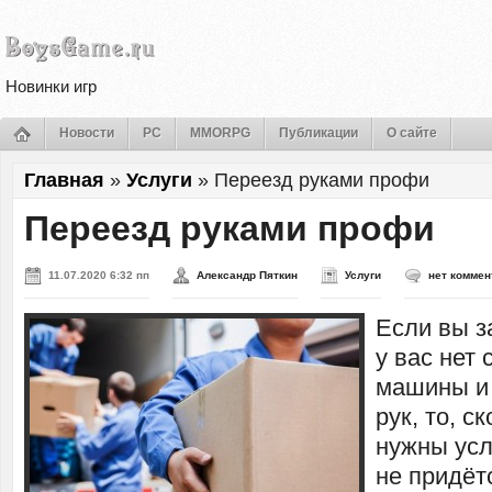
Новинки игр
Новости
PC
MMORPG
Публикации
О сайте
Главная
»
Услуги
»
Переезд руками профи
Переезд руками профи
11.07.2020 6:32 пп
Александр Пяткин
Услуги
нет коммен
Если вы з
у вас нет
машины и 
рук, то, с
нужны усл
не придёт