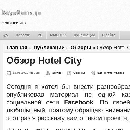
Новинки игр
Новости
PC
MMORPG
Публикации
О сайте
Главная
»
Публикации
»
Обзоры
»
Обзор Hotel C
Обзор Hotel City
19.05.2010 5:53 дп
admin
Обзоры
828 комментариев
Сегодня я хотел бы внести разнообра
опубликовав материал по одной ка
социальной сети
Facebook
. По своей
любопытный, поэтому обращаю внимание
этот раз я расскажу вам о таком проекте,
Данная игра относится к такому