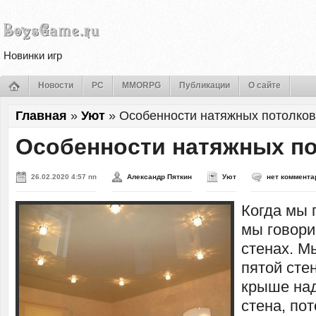
Новинки игр
Новости
PC
MMORPG
Публикации
О сайте
Главная
»
Уют
»
Особенности натяжных потолков
Особенности натяжных п
26.02.2020 4:57 пп
Александр Пяткин
Уют
нет коммента
Когда мы 
мы говори
стенах. М
пятой сте
крыше над
стена, пот