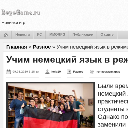
Новинки игр
Новости
PC
MMORPG
Публикации
О сайте
Главная
»
Разное
»
Учим немецкий язык в режим
Учим немецкий язык в ре
09.03.2020 3:18 дп
help10
Разное
нет комментарие
Были врем
немецкий 
практичес
студенты 
Однако по
заменили 