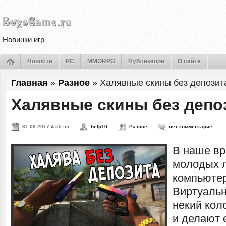
Новинки игр
Новости
PC
MMORPG
Публикации
О сайте
Главная
»
Разное
»
Халявные скины без депозит
Халявные скины без депо
31.08.2017 4:55 пп
help10
Разное
нет комментарие
В наше вр
молодых 
компьюте
Виртуальн
некий кол
и делают 