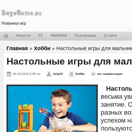
Новинки игр
Новости
PC
MMORPG
Публикации
О сайте
Главная
»
Хобби
»
Настольные игры для мальчи
Настольные игры для ма
02.03.2016 2:05 пп
help10
Хобби
нет комментарие
Настоль
весьма ув
занятие. 
разных во
успехом н
пользуютс