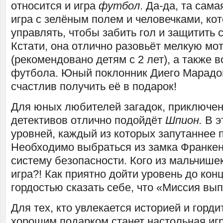
относится и игра
футбол
. Да-да, та сам
игра с зелёным полем и человечками, ко
управлять, чтобы забить гол и защитить 
Кстати, она отлично разовьёт мелкую мот
(рекомендовано детям с 2 лет), а также в
футбола. Юный поклонник Диего Марадо
счастлив получить её в подарок!
Для юных любителей загадок, приключен
детективов отлично подойдёт
Шпион.
В э
уровней, каждый из которых запутаннее
Необходимо выбраться из замка Франке
систему безопасности. Кого из мальчишек
игра?! Как приятно дойти уровень до конц
гордостью сказать себе, что «Миссия вы
Для тех, кто увлекается историей и горди
хорошим подарком станет настольная иг