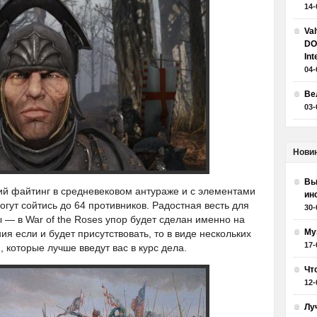
14-
Va
DO
Int
04-
Ве
03-
Нови
Вы
щий файтинг в средневековом антураже и с элементами
ин
огут сойтись до 64 противников. Радостная весть для
30-
ы — в War of the Roses упор будет сделан именно на
Му
я если и будет присутствовать, то в виде нескольких
17-
которые лучше введут вас в курс дела.
Чт
12-
Лу