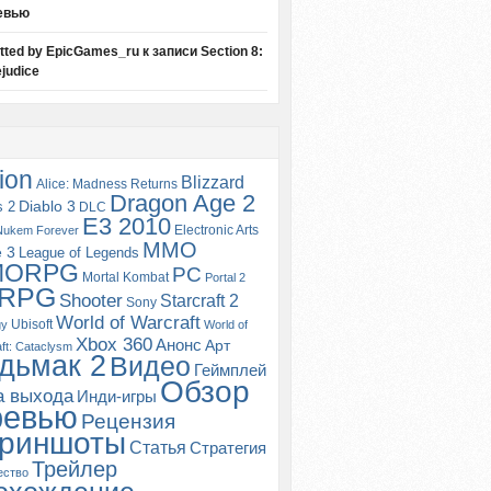
евью
itted by EpicGames_ru
к записи
Section 8:
judice
ion
Blizzard
Alice: Madness Returns
Dragon Age 2
s 2
Diablo 3
DLC
E3 2010
Electronic Arts
Nukem Forever
MMO
e 3
League of Legends
MORPG
PC
Mortal Kombat
Portal 2
RPG
Shooter
Starcraft 2
Sony
World of Warcraft
Ubisoft
gy
World of
Xbox 360
Анонс
Арт
ft: Cataclysm
дьмак 2
Видео
Геймплей
Обзор
а выхода
Инди-игры
ревью
Рецензия
риншоты
Статья
Стратегия
Трейлер
ество