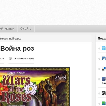
убликации
О сайте
Поде
e Roses. Война роз
. Война роз
вью
нет комментарие
Fa