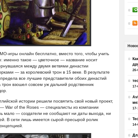
Ново
ММО-игры онлайн бесплатно, вместо того, чтобы учить
Как
: именно такое — цветочное — название носит
др
вернувшаяся между двумя ветвями династии
26-
ками — за королевский трон в 15 веке. В результате
спредела все лучшие представители обоих династий
те
а трон взошел совсем уж дальний родственник
17-
дор.
Av
лийской истории решили посвятить свой новый проект,
ме
— War of the Roses — специалисты из компании
17-
ень мало — создатели не сообщают ни даты выхода, ни
Те
ей. В сети лишь имеется сырой-пресырой ролик
14-
концепцией.
Дл