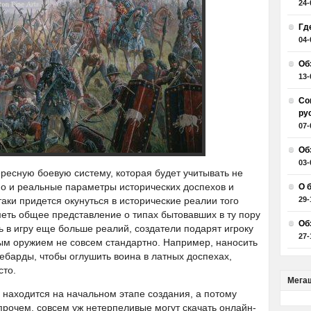
24-
Гд
04-
Об
13-
Со
ру
07-
Об
03-
ресную боевую систему, которая будет учитывать не
но и реальные параметры исторических доспехов и
О 
таки придется окунуться в исторические реалии того
29-
меть общее представление о типах бытовавших в ту пору
Об
ь в игру еще больше реалий, создатели подарят игроку
27-
ым оружием не совсем стандартно. Например, наносить
ебарды, чтобы оглушить воина в латных доспехах,
сто.
Мега
 находится на начальном этапе создания, а потому
прочем, совсем уж нетерпеливые могут скачать онлайн-