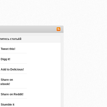
литесь статьёй
Tweet this!
Digg it!
Add to Delicious!
Share on
cebook!
Share on Reddit!
Stumble it