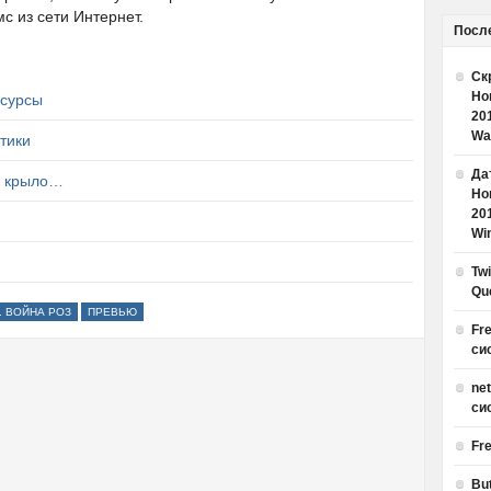
с из сети Интернет.
Посл
Ск
Но
есурсы
20
Wa
етики
Дат
на крыло…
Но
20
Win
Tw
Qu
. ВОЙНА РОЗ
ПРЕВЬЮ
Fr
си
ne
си
Fr
Bu