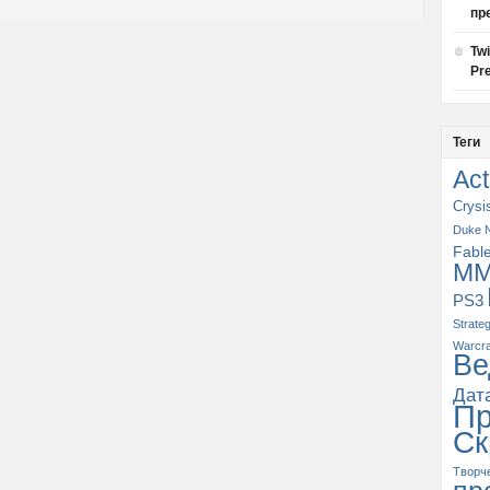
пр
Tw
Pre
Теги
Act
Crysi
Duke 
Fabl
M
PS3
Strate
Warcra
Ве
Дат
П
Ск
Творч