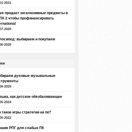
01-2021
lve продает эксклюзивные предметы в
TA 2 чтобы профинансировать
ernational
07-2020
лосипед: выбираем и покупаем
06-2020
нки
бираем духовые музыкальные
струменты
06-2025
зыка, как детское обезбаливающее
05-2024
о такое игры стратегии на пк?
05-2022
чшие РПГ для слабых ПК