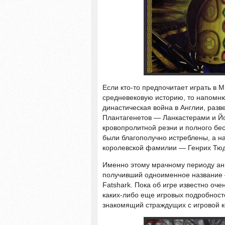
Если кто-то предпочитает играть в 
средневековую историю, то напомню
династическая война в Англии, раз
Плантагенетов — Ланкастерами и Йор
кровопролитной резни и полного бе
были благополучно истреблены, а н
королевской фамилии — Генрих Тю
Именно этому мрачному периоду анг
получивший одноименное название 
Fatshark. Пока об игре известно оч
каких-либо еще игровых подробност
знакомящий страждущих с игровой 