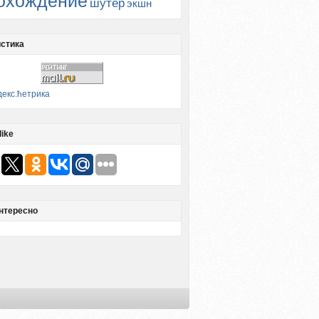
охождение
шутер
экшн
стика
like
нтересно