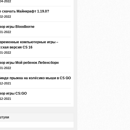
04-2022
е скачать Майнкрафт 1.19.0?
02-2022
зор игры Bloodborne
01-2022
временные компьютерные игры –
сская версия CS 16
01-2022
зор игры Мой ребенок Лебенсборн
01-2022
бинде прыжка на колёсико мыши в CS GO
12-2021
зор игры CS:GO
12-2021
штуки