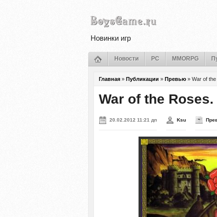
Новинки игр
Новости
PC
MMORPG
П
Главная
»
Публикации
»
Превью
»
War of th
War of the Roses
20.02.2012 11:21 дп
Ksu
Пре