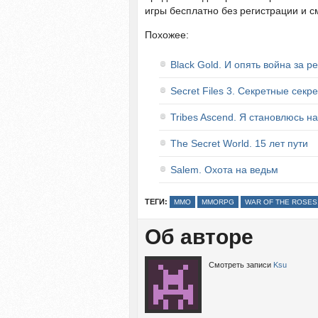
игры бесплатно без регистрации и см
Похожее:
Black Gold. И опять война за р
Secret Files 3. Секретные секр
Tribes Ascend. Я становлюсь 
The Secret World. 15 лет пути
Salem. Охота на ведьм
ТЕГИ:
MMO
MMORPG
WAR OF THE ROSES
Об авторе
Смотреть записи
Ksu