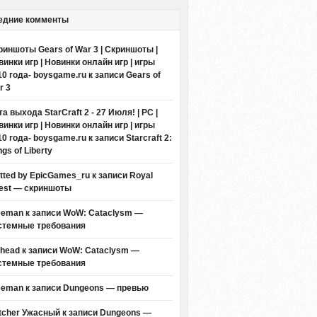
едние комменты
риншоты Gears of War 3 | Скриншоты |
винки игр | Новинки онлайн игр | игры
10 года- boysgame.ru
к записи
Gears of
r 3
а выхода StarCraft 2 - 27 Июля! | PC |
винки игр | Новинки онлайн игр | игры
10 года- boysgame.ru
к записи
Starcraft 2:
gs of Liberty
itted by EpicGames_ru
к записи
Royal
est — скриншоты
eeman к записи
WoW: Cataclysm —
стемные требования
thead к записи
WoW: Cataclysm —
стемные требования
eeman к записи
Dungeons — превью
tcher Ужасный
к записи
Dungeons —