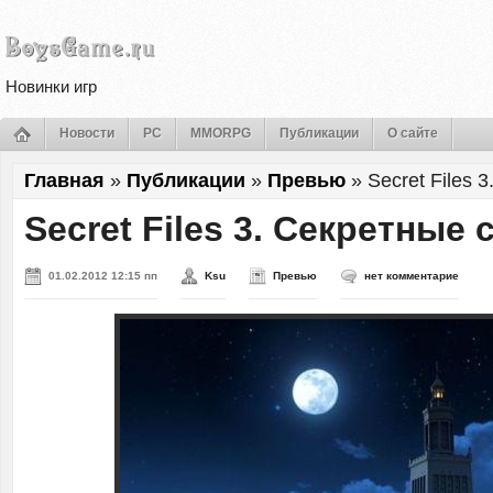
Новинки игр
Новости
PC
MMORPG
Публикации
О сайте
Главная
»
Публикации
»
Превью
»
Secret Files 
Secret Files 3. Секретные 
01.02.2012 12:15 пп
Ksu
Превью
нет комментарие