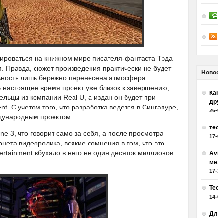
ироваться на книжном мире писателя-фантаста Тэда
 Правда, сюжет произведения практически не будет
Ново
альность лишь бережно перенесена атмосфера
В настоящее время проект уже близок к завершению,
Как
льцы из компании Real U, а издан он будет при
др
nt. С учетом того, что разработка ведется в Сингапуре,
26-
ждународным проектом.
те
ne 3, что говорит само за себя, а после просмотра
17-
нета видеоролика, всякие сомнения в том, что это
tertainment вбухало в него не один десяток миллионов
Av
ме
17-
Те
14-
Дл