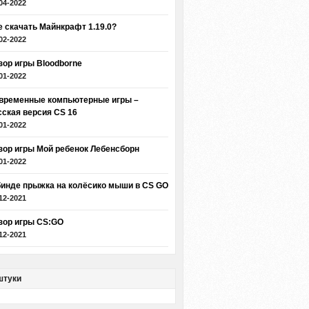
04-2022
е скачать Майнкрафт 1.19.0?
02-2022
зор игры Bloodborne
01-2022
временные компьютерные игры –
сская версия CS 16
01-2022
зор игры Мой ребенок Лебенсборн
01-2022
бинде прыжка на колёсико мыши в CS GO
12-2021
зор игры CS:GO
12-2021
штуки