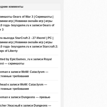
едние комменты
риншоты Gears of War 3 | Скриншоты |
винки игр | Новинки онлайн игр | игры
10 года- boysgame.ru
к записи
Gears of
r 3
а выхода StarCraft 2 - 27 Июля! | PC |
винки игр | Новинки онлайн игр | игры
10 года- boysgame.ru
к записи
Starcraft 2:
gs of Liberty
itted by EpicGames_ru
к записи
Royal
est — скриншоты
eeman к записи
WoW: Cataclysm —
стемные требования
thead к записи
WoW: Cataclysm —
стемные требования
eeman к записи
Dungeons — превью
tcher Ужасный
к записи
Dungeons —