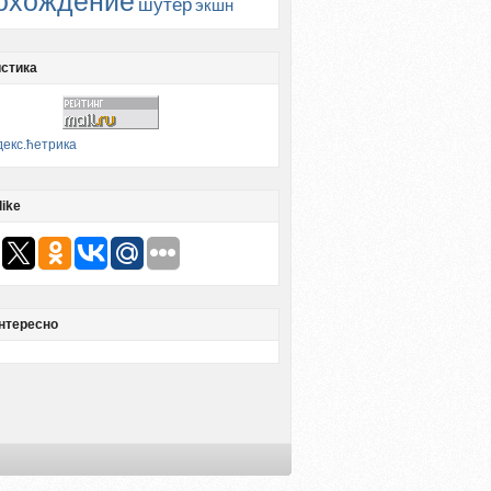
охождение
шутер
экшн
стика
like
нтересно