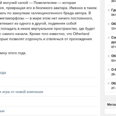
24-
кой могучей силой — Повелителем — которая
оя, превращая его в безликого аватара. Именно в таком
Гд
вать по закоулкам галлюциногенного бреда автора. В
04-
 метаморфозы — в мире этом нет ничего постоянного,
етекают из одного в другой, подменяя собой
Об
 попадать в некое виртуальное пространство, где будет
13-
 самого начала. Кроме того известно, что Otherland
Со
орые позволят отдохнуть и отвлечься от прохождения
ру
07-
ину этого года.
Об
03-
О 
иода
29-
Об
27-
я игра от новой компании
Мега
вью