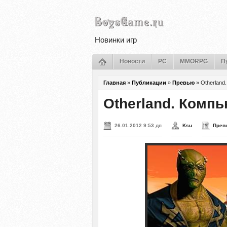
Новинки игр
Новости
PC
MMORPG
П
Главная
»
Публикации
»
Превью
»
Otherland
Otherland. Комп
26.01.2012 9:53 дп
Ksu
Прев