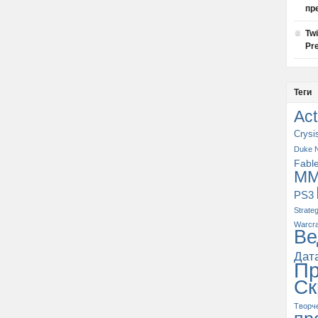
пр
Tw
Pre
Теги
Act
Crysi
Duke 
Fabl
M
PS3
Strate
Warcra
Ве
Дат
П
Ск
Творч