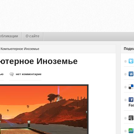
убликации
О сайте
Поде
. Компьютерное Иноземье
ьютерное Иноземье
ью
нет комментарие
Fa