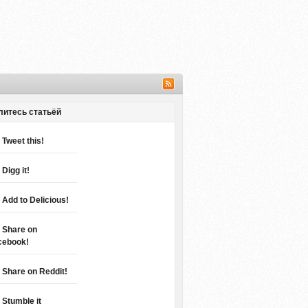
литесь статьёй
Tweet this!
Digg it!
Add to Delicious!
Share on
cebook!
Share on Reddit!
Stumble it