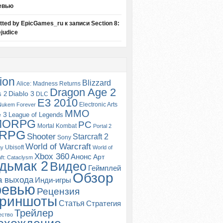
евью
itted by EpicGames_ru
к записи
Section 8:
judice
ion
Blizzard
Alice: Madness Returns
Dragon Age 2
s 2
Diablo 3
DLC
E3 2010
Electronic Arts
Nukem Forever
MMO
e 3
League of Legends
MORPG
PC
Mortal Kombat
Portal 2
RPG
Shooter
Starcraft 2
Sony
World of Warcraft
Ubisoft
gy
World of
Xbox 360
Анонс
Арт
ft: Cataclysm
дьмак 2
Видео
Геймплей
Обзор
а выхода
Инди-игры
ревью
Рецензия
риншоты
Статья
Стратегия
Трейлер
ество