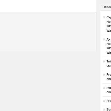
Посл
Ск
Но
20
Wa
Дат
Но
20
Win
Tw
Qu
Fr
си
ne
си
Fr
Bu