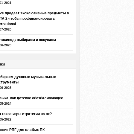
01-2021
lve продает эксклюзивные предметы в
TA 2 чтобы профинансировать
ernational
07-2020
лосипед: выбираем и покупаем
06-2020
нки
бираем духовые музыкальные
струменты
06-2025
зыка, как детское обезбаливающее
05-2024
о такое игры стратегии на пк?
05-2022
чшие РПГ для слабых ПК