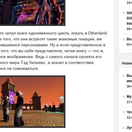
14-
Va
DO
Int
04-
о читал книги одноименного цикла, играть в Otherland
 того, что они встретят такие знакомые локации, им
Ве
бившимися персонажами. Ну а если представленное в
03-
 того, что вы себе представляли, читая книгу — что ж,
ное воображение. Ведь с самого начала проекта его
ного мира Тэд Уильямс, а значит в соответствии
Нови
жно не сомневаться.
Вы
ин
30-
Му
17-
Чт
12-
Лу