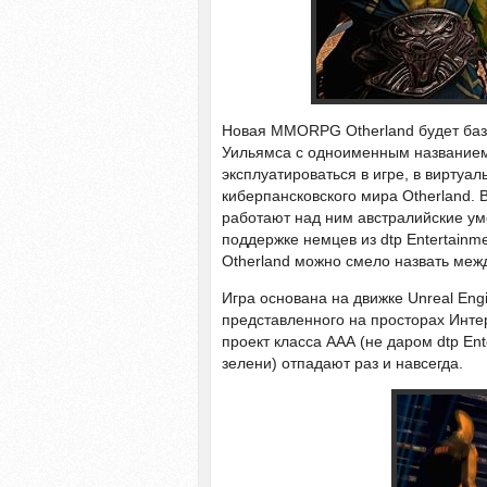
Новая MMORPG Otherland будет баз
Уильямса с одноименным названием.
эксплуатироваться в игре, в вирту
киберпансковского мира Otherland. 
работают над ним австралийские уме
поддержке немцев из dtp Entertainme
Otherland можно смело назвать ме
Игра основана на движке Unreal Engi
представленного на просторах Интер
проект класса ААА (не даром dtp En
зелени) отпадают раз и навсегда.