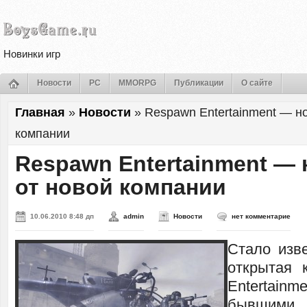
Новинки игр
Новости
PC
MMORPG
Публикации
О сайте
Главная
»
Новости
»
Respawn Entertainment — но
компании
Respawn Entertainment — 
от новой компании
10.06.2010 8:48 дп
admin
Новости
нет комментарие
Стало изве
открытая 
Entertain
бывшими 