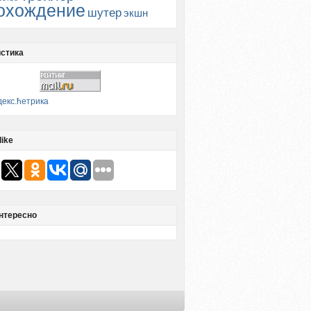
охождение
шутер
экшн
стика
like
нтересно