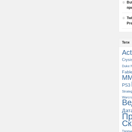
Bu
пр
Tw
Pre
Теги
Act
Crysi
Duke 
Fabl
M
PS3
Strate
Warcra
Ве
Дат
П
Ск
Творч