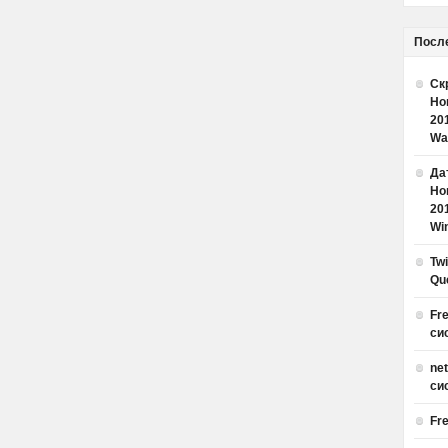
Посл
Ск
Но
20
Wa
Дат
Но
20
Win
Tw
Qu
Fr
си
ne
си
Fr