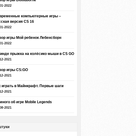
зор игры Bloodborne
01-2022
временные компьютерные игры –
сская версия CS 16
01-2022
зор игры Мой ребенок Лебенсборн
01-2022
бинде прыжка на колёсико мыши в CS GO
12-2021
зор игры CS:GO
12-2021
к играть в Майнкрафт. Первые шаги
12-2021
много об игре Mobile Legends
08-2021
штуки