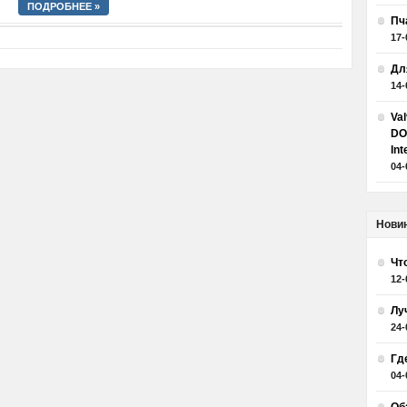
ПОДРОБНЕЕ »
Пч
17-
Дл
14-
Va
DO
Int
04-
Нови
Чт
12-
Лу
24-
Гд
04-