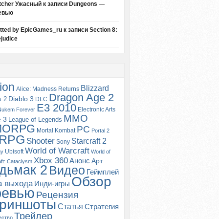
tcher Ужасный
к записи
Dungeons —
евью
itted by EpicGames_ru
к записи
Section 8:
judice
ion
Blizzard
Alice: Madness Returns
Dragon Age 2
s 2
Diablo 3
DLC
E3 2010
Electronic Arts
Nukem Forever
MMO
e 3
League of Legends
MORPG
PC
Mortal Kombat
Portal 2
RPG
Shooter
Starcraft 2
Sony
World of Warcraft
Ubisoft
gy
World of
Xbox 360
Анонс
Арт
ft: Cataclysm
дьмак 2
Видео
Геймплей
Обзор
а выхода
Инди-игры
ревью
Рецензия
риншоты
Статья
Стратегия
Трейлер
ество