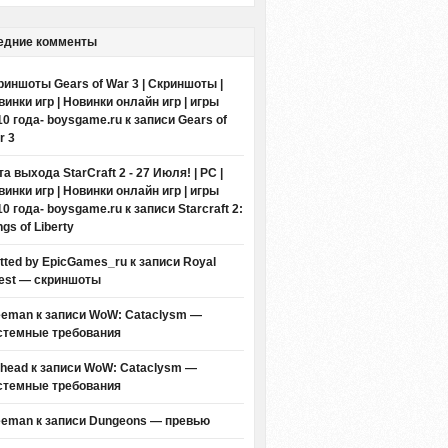
едние комменты
риншоты Gears of War 3 | Скриншоты |
винки игр | Новинки онлайн игр | игры
10 года- boysgame.ru
к записи
Gears of
r 3
а выхода StarCraft 2 - 27 Июля! | PC |
винки игр | Новинки онлайн игр | игры
10 года- boysgame.ru
к записи
Starcraft 2:
gs of Liberty
itted by EpicGames_ru
к записи
Royal
est — скриншоты
eeman к записи
WoW: Cataclysm —
стемные требования
thead к записи
WoW: Cataclysm —
стемные требования
eeman к записи
Dungeons — превью