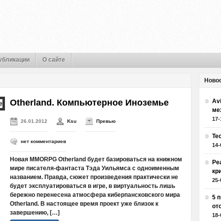
убликации
О сайте
Ново
Otherland. Компьютерное Иноземье
Av
ме
17-
26.01.2012
Ksu
Превью
Те
нет комментариев
14-
Новая MMORPG Otherland будет базироваться на книжном
Ре
мире писателя-фантаста Тэда Уильямса с одноименным
кр
названием. Правда, сюжет произведения практически не
25-
будет эксплуатироваться в игре, в виртуальность лишь
бережно перенесена атмосфера киберпансковского мира
5 
Otherland. В настоящее время проект уже близок к
от
завершению, […]
18-