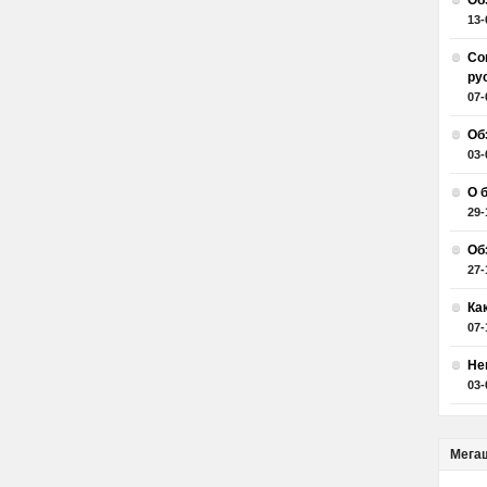
Об
13-
Со
ру
07-
Об
03-
О 
29-
Об
27-
Ка
07-
Не
03-
Мега