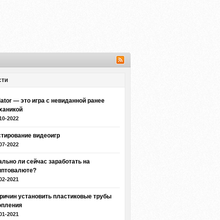
сти
iator — это игра с невиданной ранее
ханикой
10-2022
стирование видеоигр
07-2022
ально ли сейчас заработать на
иптовалюте?
02-2021
причин установить пластиковые трубы
опления
01-2021