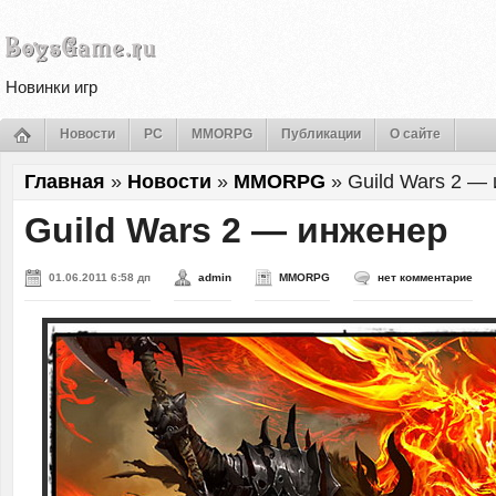
Новинки игр
Новости
PC
MMORPG
Публикации
О сайте
Главная
»
Новости
»
MMORPG
»
Guild Wars 2 —
Guild Wars 2 — инженер
01.06.2011 6:58 дп
admin
MMORPG
нет комментарие