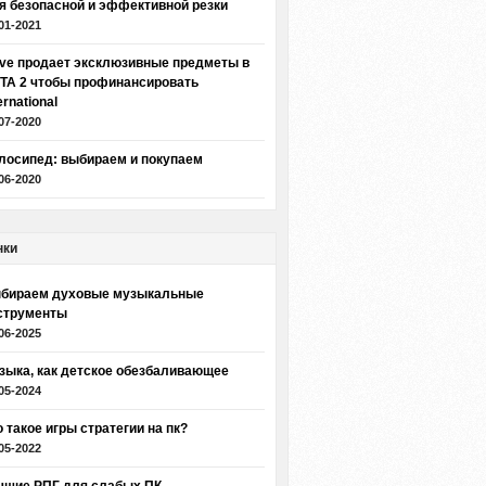
я безопасной и эффективной резки
01-2021
lve продает эксклюзивные предметы в
TA 2 чтобы профинансировать
ernational
07-2020
лосипед: выбираем и покупаем
06-2020
нки
бираем духовые музыкальные
струменты
06-2025
зыка, как детское обезбаливающее
05-2024
о такое игры стратегии на пк?
05-2022