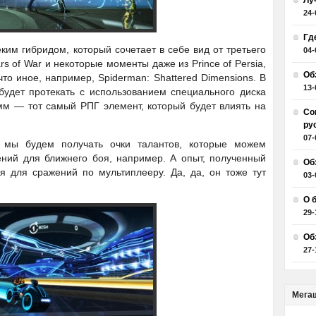
Лу
24-
Гд
ким гибридом, который сочетает в себе вид от третьего
04-
rs of War и некоторые моменты даже из Prince of Persia,
Об
то иное, например, Spiderman: Shattered Dimensions. В
13-
будет протекать с использованием специального диска
мм — тот самый РПГ элемент, который будет влиять на
Со
ру
07-
, мы будем получать очки талантов, которые можем
ений для ближнего боя, например. А опыт, полученный
Об
я для сражений по мультиплееру. Да, да, он тоже тут
03-
О 
29-
Об
27-
Мега