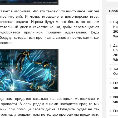
вует в изобилии. Что это такое? Это ничто иное, как бег
Посл
препятствий. И люди, игравшие в демо-версию игры,
сложная задача. Игроки будут много бегать по стенам
Ск
етательный диск в качестве кошки, дабы перемещаться
Но
20
удобряется приличной порцией адреналина. Ведь
Wa
 бездну, которая вся пронизана синими прожилками, как
монстра.
Дат
Но
20
Win
Tw
Qu
Fr
си
ne
де нам придется кататься на световых мотоциклах и
си
пропасти. А если рядом с нами находится враг, то мы
инии при помощи своего диска. Победить будет не так
Fr
 огромна, а мешают нам не только программы вредители,