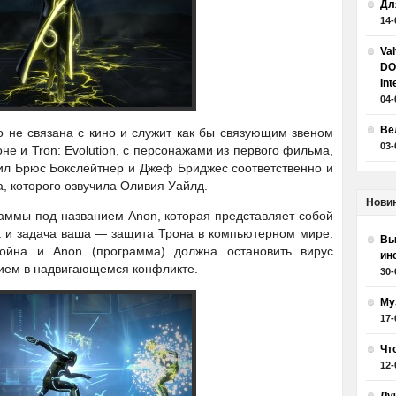
Дл
14-
Va
DO
Int
04-
Ве
 не связана с кино и служит как бы связующим звеном
03-
е и Tron: Evolution, с персонажами из первого фильма,
учил Брюс Бокслейтнер и Джеф Бриджес соответственно и
 которого озвучила Оливия Уайлд.
Нови
раммы под названием Anon, которая представляет собой
 и задача ваша — защита Трона в компьютерном мире.
Вы
война и Anon (программа) должна остановить вирус
ин
жием в надвигающемся конфликте.
30-
Му
17-
Чт
12-