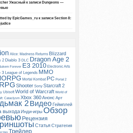
tcher Ужасный
к записи
Dungeons —
евью
itted by EpicGames_ru
к записи
Section 8:
judice
ion
Blizzard
Alice: Madness Returns
Dragon Age 2
s 2
Diablo 3
DLC
E3 2010
Electronic Arts
Nukem Forever
MMO
e 3
League of Legends
MORPG
PC
Mortal Kombat
Portal 2
RPG
Shooter
Starcraft 2
Sony
World of Warcraft
Ubisoft
gy
World of
Xbox 360
Анонс
Арт
ft: Cataclysm
дьмак 2
Видео
Геймплей
Обзор
а выхода
Инди-игры
ревью
Рецензия
риншоты
Статья
Стратегия
Трейлер
ество