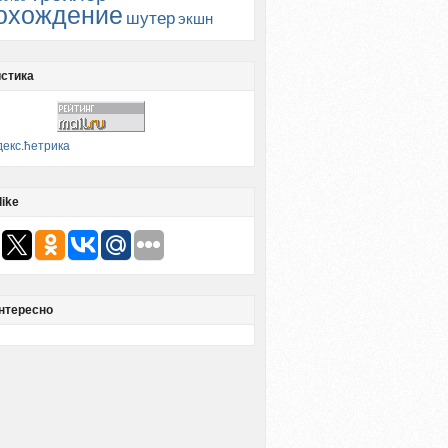
охождение
шутер
экшн
стика
like
нтересно