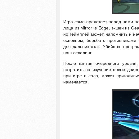
Игра сама предстает перед нами не
лица из Mirror»s Edge, экшен из Gea
но геймплей может напомнить и неч
основном, борьба с противниками 
для дальних атак. Убийство програ
наш левелинг.
После взятия очередного уровня
потратить на изучение новых движ
при игре в соло, может пригодитьс
намечается.