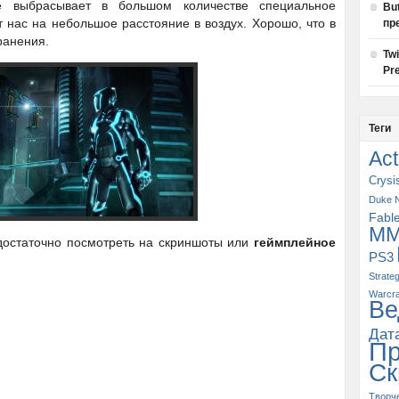
 выбрасывает в большом количестве специальное
Bu
 нас на небольшое расстояние в воздух. Хорошо, что в
пр
ранения.
Tw
Pre
Теги
Act
Crysi
Duke 
Fabl
M
 достаточно посмотреть на скриншоты или
геймплейное
PS3
Strate
Warcra
Ве
Дат
П
Ск
Творч