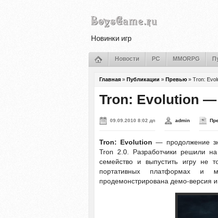
Новинки игр
Новости
PC
MMORPG
П
Главная
»
Публикации
»
Превью
»
Tron: Evo
Tron: Evolution 
09.09.2010 8:02 дп
admin
Пр
Tron: Evolution
— продолжение зна
Tron 2.0. Разработчики решили на
семейство и выпустить игру не т
портативных платформах и 
продемонстрирована демо-версия игр