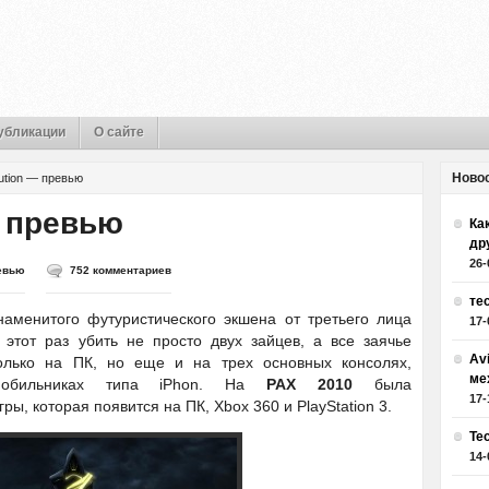
убликации
О сайте
Ново
lution — превью
— превью
Как
др
26-
евью
752 комментариев
те
менитого футуристического экшена от третьего лица
17-
 этот раз убить не просто двух зайцев, а все заячье
Av
олько на ПК, но еще и на трех основных консолях,
ме
мобильниках типа iPhon. На
РАХ 2010
была
17-
ы, которая появится на ПК, Xbox 360 и PlayStation 3.
Те
14-