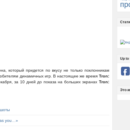
пр
Стати
Up to 
на, который придется по вкусу не только поклонникам
любителям динамичных игр. В настоящее же время
Tron:
кабря, за 10 дней до показа на больших экранах
Tron:
Это и
ншоты
has you…»