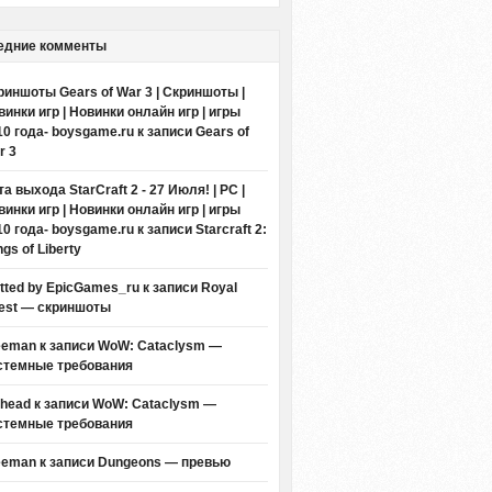
едние комменты
риншоты Gears of War 3 | Скриншоты |
винки игр | Новинки онлайн игр | игры
10 года- boysgame.ru
к записи
Gears of
r 3
а выхода StarCraft 2 - 27 Июля! | PC |
винки игр | Новинки онлайн игр | игры
10 года- boysgame.ru
к записи
Starcraft 2:
gs of Liberty
itted by EpicGames_ru
к записи
Royal
est — скриншоты
eeman к записи
WoW: Cataclysm —
стемные требования
thead к записи
WoW: Cataclysm —
стемные требования
eeman к записи
Dungeons — превью