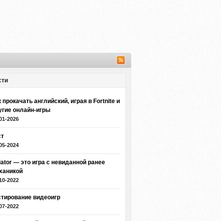
сти
 прокачать английский, играя в Fortnite и
угие онлайн-игры
01-2026
ст
05-2024
iator — это игра с невиданной ранее
ханикой
10-2022
стирование видеоигр
07-2022