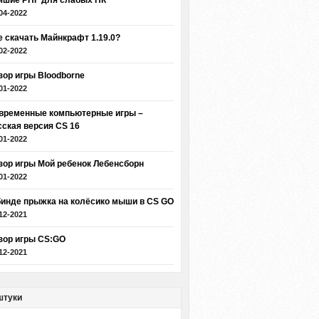
чшие РПГ для слабых ПК
04-2022
е скачать Майнкрафт 1.19.0?
02-2022
зор игры Bloodborne
01-2022
временные компьютерные игры –
сская версия CS 16
01-2022
зор игры Мой ребенок Лебенсборн
01-2022
бинде прыжка на колёсико мыши в CS GO
12-2021
зор игры CS:GO
12-2021
штуки