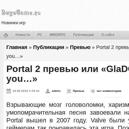
Новинки игр
Новости
PC
MMORPG
Публикации
О сайте
Главная
»
Публикации
»
Превью
»
Portal 2 пре
you…»
Portal 2 превью или «Gla
you…»
16.06.2010 1:15 пп
admin
Превью
нет комментарие
Взрывающие мозг головоломки, хариз
умопомрачительная песня завоевали н
Portal вышел в 2007 году. Valve были 
геймерам так понравилась эта игра. По